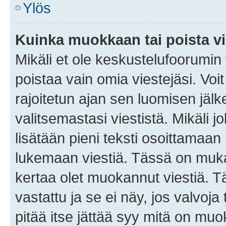
Ylös
Kuinka muokkaan tai poista vi
Mikäli et ole keskustelufoorumin y
poistaa vain omia viestejäsi. Voi
rajoitetun ajan sen luomisen jäl
valitsemastasi viestistä. Mikäli jo
lisätään pieni teksti osoittama
lukemaan viestiä. Tässä on mu
kertaa olet muokannut viestiä. Tä
vastattu ja se ei näy, jos valvoja
pitää itse jättää syy mitä on muo