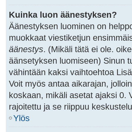
Kuinka luon äänestyksen?
Äänestyksen luominen on helppoa.
muokkaat viestiketjun ensimmäis
äänestys
. (Mikäli tätä ei ole. oik
äänsetyksen luomiseen) Sinun tu
vähintään kaksi vaihtoehtoa Lisää
Voit myös antaa aikarajan, jolloi
koskaan, mikäli asetat ajaksi 0.
rajoitettu ja se riippuu keskustel
Ylös