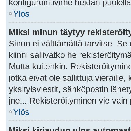
konfigurointivirhe heidän puolella
Ylös
Miksi minun täytyy rekisteröit
Sinun ei välttämättä tarvitse. Se
kiinni sallivatko he rekisteröitym
Mutta kuitenkin. Rekisteröitymine
jotka eivät ole sallittuja vierail
yksityisviestit, sähköpostin lähet
jne... Rekisteröityminen vie vain
Ylös
Miksi kirjaudun ulos automaat