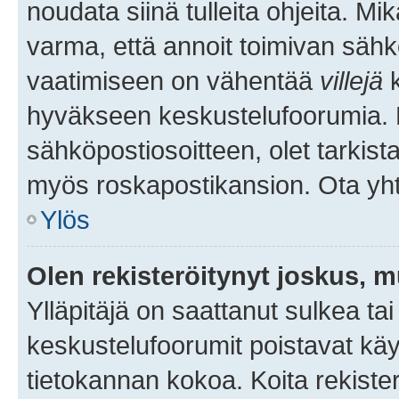
noudata siinä tulleita ohjeita. Mi
varma, että annoit toimivan sähk
vaatimiseen on vähentää
villejä
k
hyväkseen keskustelufoorumia. Mi
sähköpostiosoitteen, olet tarkista
myös roskapostikansion. Ota yhte
Ylös
Olen rekisteröitynyt joskus, 
Ylläpitäjä on saattanut sulkea ta
keskustelufoorumit poistavat k
tietokannan kokoa. Koita rekister