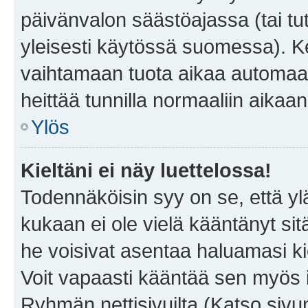
päivänvalon säästöajassa (tai tu
yleisesti käytössä suomessa). Ke
vaihtamaan tuota aikaa automaatti
heittää tunnilla normaaliin aikaan
Ylös
Kieltäni ei näy luettelossa!
Todennäköisin syy on se, että yläp
kukaan ei ole vielä kääntänyt sitä 
he voisivat asentaa haluamasi ki
Voit vapaasti kääntää sen myös i
Ryhmän nettisivuilta (Katso sivun