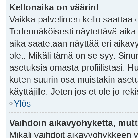
Kellonaika on väärin!
Vaikka palvelimen kello saattaa 
Todennäköisesti näytettävä aika
aika saatetaan näyttää eri aika
olet. Mikäli tämä on se syy. Si
asetuksia omasta profiilistasi. 
kuten suurin osa muistakin asetuks
käyttäjille. Joten jos et ole jo rek
Ylös
Vaihdoin aikavyöhykettä, mutta 
Mikäli vaihdoit aikavyöhykkeen 