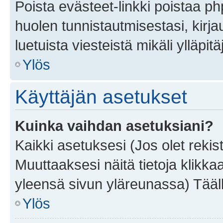
Poista evästeet-linkki poistaa p
huolen tunnistautmisestasi, kirja
luetuista viesteistä mikäli ylläpitä
Ylös
Käyttäjän asetukset
Kuinka vaihdan asetuksiani?
Kaikki asetuksesi (Jos olet rekist
Muuttaaksesi näitä tietoja klikka
yleensä sivun yläreunassa) Tääll
Ylös