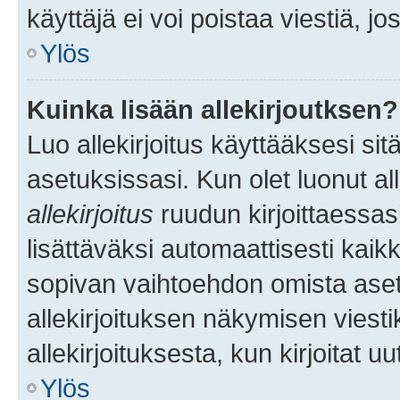
käyttäjä ei voi poistaa viestiä, jo
Ylös
Kuinka lisään allekirjoutksen?
Luo allekirjoitus käyttääksesi si
asetuksissasi. Kun olet luonut all
allekirjoitus
ruudun kirjoittaessasi
lisättäväksi automaattisesti kaikki
sopivan vaihtoehdon omista asetu
allekirjoituksen näkymisen viesti
allekirjoituksesta, kun kirjoitat uu
Ylös