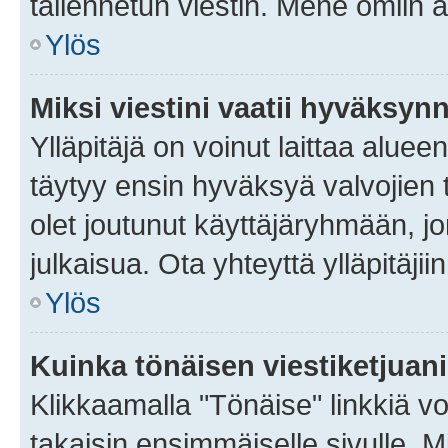
tallennetun viestin. Mene omiin a
Ylös
Miksi viestini vaatii hyväksyn
Ylläpitäjä on voinut laittaa alueen
täytyy ensin hyväksyä valvojien 
olet joutunut käyttäjäryhmään, jo
julkaisua. Ota yhteyttä ylläpitäjii
Ylös
Kuinka tönäisen viestiketjuan
Klikkaamalla "Tönäise" linkkiä voi
takaisin ensimmäiselle sivulle. M