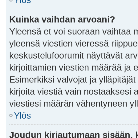
Kuinka vaihdan arvoani?
Yleensä et voi suoraan vaihtaa 
yleensä viestien vieressä riippu
keskustelufoorumit näyttävät ar
kirjoittamien viestien määrää ja er
Esimerkiksi valvojat ja ylläpitäjä
kirjoita viestiä vain nostaakses
viestiesi määrän vähentyneen yl
Ylös
Joudun kirjautumaan sisään, k