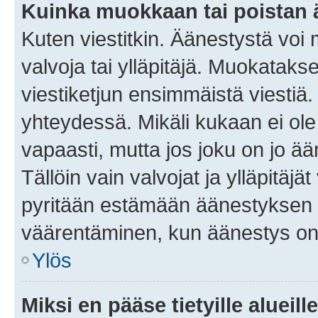
Kuinka muokkaan tai poistan
Kuten viestitkin. Äänestystä voi
valvoja tai ylläpitäjä. Muokatak
viestiketjun ensimmäistä viestiä
yhteydessä. Mikäli kukaan ei ol
vapaasti, mutta jos joku on jo ä
Tällöin vain valvojat ja ylläpitäjä
pyritään estämään äänestyksen 
väärentäminen, kun äänestys on
Ylös
Miksi en pääse tietyille alueill