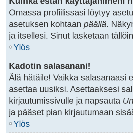
Kuinka estän käyttäjänimeni n
Omassa profiilissasi löytyy aset
asetuksen kohtaan
päällä
. Näkym
ja itsellesi. Sinut lasketaan tällö
Ylös
Kadotin salasanani!
Älä hätäile! Vaikka salasanaasi 
asettaa uusiksi. Asettaaksesi s
kirjautumissivulle ja napsauta
Un
ja pääset pian kirjautumaan sisä
Ylös