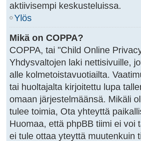
aktiivisempi keskusteluissa.
Ylös
Mikä on COPPA?
COPPA, tai "Child Online Privac
Yhdysvaltojen laki nettisivuille, 
alle kolmetoistavuotiailta. Vaa
tai huoltajalta kirjoitettu lupa ta
omaan järjestelmäänsä. Mikäli 
tulee toimia, Ota yhteyttä paika
Huomaa, että phpBB tiimi ei voi t
ei tule ottaa yteyttä muutenkuin t