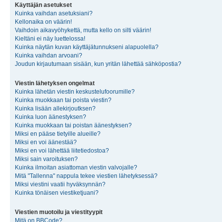
Käyttäjän asetukset
Kuinka vaihdan asetuksiani?
Kellonaika on väärin!
Vaihdoin aikavyöhykettä, mutta kello on silti väärin!
Kieltäni ei näy luettelossa!
Kuinka näytän kuvan käyttäjätunnukseni alapuolella?
Kuinka vaihdan arvoani?
Joudun kirjautumaan sisään, kun yritän lähettää sähköpostia?
Viestin lähetyksen ongelmat
Kuinka lähetän viestin keskustelufoorumille?
Kuinka muokkaan tai poista viestin?
Kuinka lisään allekirjoutksen?
Kuinka luon äänestyksen?
Kuinka muokkaan tai poistan äänestyksen?
Miksi en pääse tietyille alueille?
Miksi en voi äänestää?
Miksi en voi lähettää liitetiedostoa?
Miksi sain varoituksen?
Kuinka ilmoitan asiattoman viestin valvojalle?
Mitä "Tallenna" nappula tekee viestien lähetyksessä?
Miksi viestini vaatii hyväksynnän?
Kuinka tönäisen viestiketjuani?
Viestien muotoilu ja viestityypit
Mitä on BBCode?