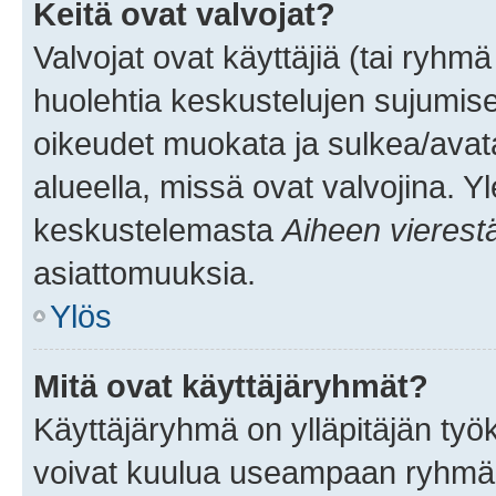
Keitä ovat valvojat?
Valvojat ovat käyttäjiä (tai ryhmä
huolehtia keskustelujen sujumise
oikeudet muokata ja sulkea/avata, 
alueella, missä ovat valvojina. Y
keskustelemasta
Aiheen vierest
asiattomuuksia.
Ylös
Mitä ovat käyttäjäryhmät?
Käyttäjäryhmä on ylläpitäjän työka
voivat kuulua useampaan ryhmään