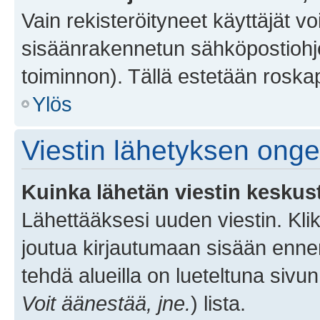
Vain rekisteröityneet käyttäjät v
sisäänrakennetun sähköpostiohjel
toiminnon). Tällä estetään roskap
Ylös
Viestin lähetyksen ong
Kuinka lähetän viestin keskus
Lähettääksesi uuden viestin. Kl
joutua kirjautumaan sisään ennen 
tehdä alueilla on lueteltuna sivun
Voit äänestää, jne.
) lista.