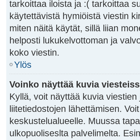
tarkoittaa iloista ja :( tarkoittaa 
käytettävistä hymiöistä viestin k
miten näitä käytät, sillä liian m
helposti lukukelvottoman ja valvo
koko viestin.
Ylös
Voinko näyttää kuvia viesteis
Kyllä, voit näyttää kuvia viestien 
liitetiedostojen lähettämisen. Vo
keskustelualueelle. Muussa tapa
ulkopuoliseslta palvelimelta. Es