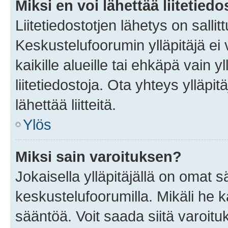
Miksi en voi lähettää liitetied
Liitetiedostotjen lähetys on sallit
Keskustelufoorumin ylläpitäjä ei v
kaikille alueille tai ehkäpä vain 
liitetiedostoja. Ota yhteys ylläpit
lähettää liitteitä.
Ylös
Miksi sain varoituksen?
Jokaisella ylläpitäjällä on omat 
keskustelufoorumilla. Mikäli he ka
sääntöä. Voit saada siitä varoi