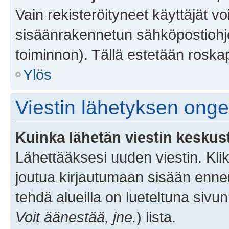
Vain rekisteröityneet käyttäjät v
sisäänrakennetun sähköpostiohjel
toiminnon). Tällä estetään roskap
Ylös
Viestin lähetyksen ong
Kuinka lähetän viestin keskus
Lähettääksesi uuden viestin. Kl
joutua kirjautumaan sisään ennen 
tehdä alueilla on lueteltuna sivun
Voit äänestää, jne.
) lista.