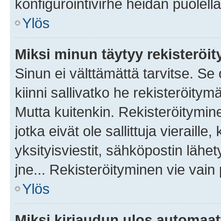
konfigurointivirhe heidän puolella
Ylös
Miksi minun täytyy rekisteröit
Sinun ei välttämättä tarvitse. Se
kiinni sallivatko he rekisteröitym
Mutta kuitenkin. Rekisteröitymine
jotka eivät ole sallittuja vierail
yksityisviestit, sähköpostin lähet
jne... Rekisteröityminen vie vain
Ylös
Miksi kirjaudun ulos automaat