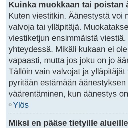
Kuinka muokkaan tai poistan
Kuten viestitkin. Äänestystä voi
valvoja tai ylläpitäjä. Muokatak
viestiketjun ensimmäistä viestiä
yhteydessä. Mikäli kukaan ei ol
vapaasti, mutta jos joku on jo ä
Tällöin vain valvojat ja ylläpitäjä
pyritään estämään äänestyksen 
väärentäminen, kun äänestys on
Ylös
Miksi en pääse tietyille alueill