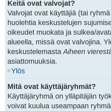
Keitä ovat valvojat?
Valvojat ovat käyttäjiä (tai ryhmä
huolehtia keskustelujen sujumise
oikeudet muokata ja sulkea/avata, 
alueella, missä ovat valvojina. Y
keskustelemasta
Aiheen vierest
asiattomuuksia.
Ylös
Mitä ovat käyttäjäryhmät?
Käyttäjäryhmä on ylläpitäjän työka
voivat kuulua useampaan ryhmään