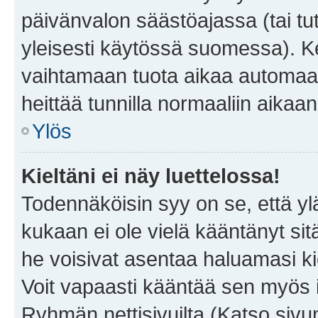
päivänvalon säästöajassa (tai tu
yleisesti käytössä suomessa). Ke
vaihtamaan tuota aikaa automaatti
heittää tunnilla normaaliin aikaan
Ylös
Kieltäni ei näy luettelossa!
Todennäköisin syy on se, että yläp
kukaan ei ole vielä kääntänyt sitä 
he voisivat asentaa haluamasi ki
Voit vapaasti kääntää sen myös i
Ryhmän nettisivuilta (Katso sivun