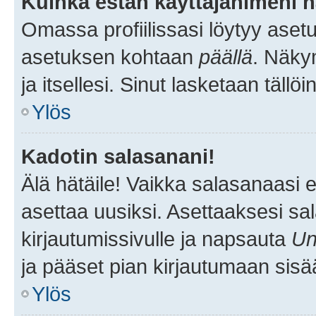
Kuinka estän käyttäjänimeni n
Omassa profiilissasi löytyy aset
asetuksen kohtaan
päällä
. Näkym
ja itsellesi. Sinut lasketaan tällö
Ylös
Kadotin salasanani!
Älä hätäile! Vaikka salasanaasi 
asettaa uusiksi. Asettaaksesi s
kirjautumissivulle ja napsauta
Un
ja pääset pian kirjautumaan sisä
Ylös