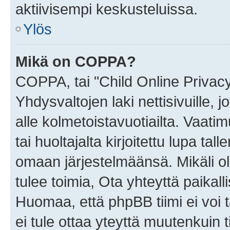
aktiivisempi keskusteluissa.
Ylös
Mikä on COPPA?
COPPA, tai "Child Online Privac
Yhdysvaltojen laki nettisivuille, 
alle kolmetoistavuotiailta. Vaa
tai huoltajalta kirjoitettu lupa ta
omaan järjestelmäänsä. Mikäli 
tulee toimia, Ota yhteyttä paika
Huomaa, että phpBB tiimi ei voi t
ei tule ottaa yteyttä muutenkuin t