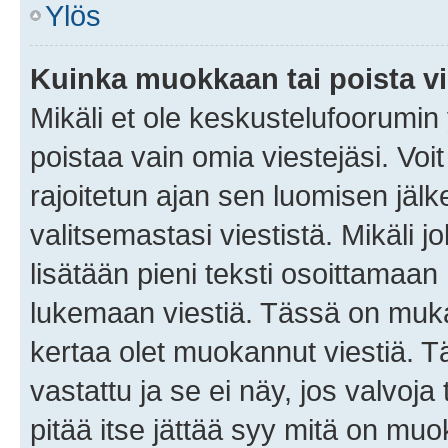
Ylös
Kuinka muokkaan tai poista vi
Mikäli et ole keskustelufoorumin y
poistaa vain omia viestejäsi. Voi
rajoitetun ajan sen luomisen jäl
valitsemastasi viestistä. Mikäli jo
lisätään pieni teksti osoittama
lukemaan viestiä. Tässä on mu
kertaa olet muokannut viestiä. Tä
vastattu ja se ei näy, jos valvoja
pitää itse jättää syy mitä on muo