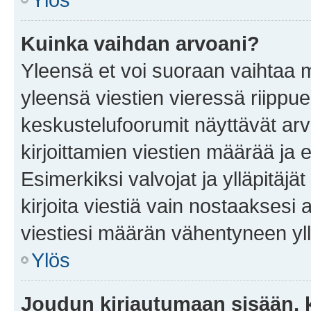
Kuinka vaihdan arvoani?
Yleensä et voi suoraan vaihtaa 
yleensä viestien vieressä riippu
keskustelufoorumit näyttävät ar
kirjoittamien viestien määrää ja er
Esimerkiksi valvojat ja ylläpitäjä
kirjoita viestiä vain nostaakses
viestiesi määrän vähentyneen yl
Ylös
Joudun kirjautumaan sisään, k