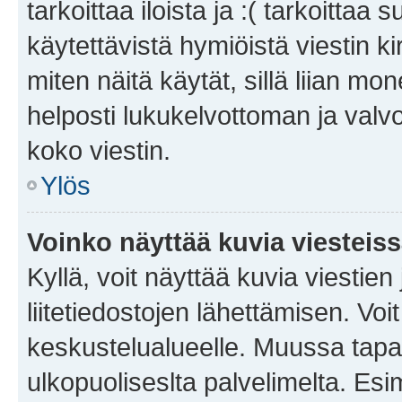
tarkoittaa iloista ja :( tarkoittaa 
käytettävistä hymiöistä viestin k
miten näitä käytät, sillä liian m
helposti lukukelvottoman ja valvo
koko viestin.
Ylös
Voinko näyttää kuvia viesteis
Kyllä, voit näyttää kuvia viestien 
liitetiedostojen lähettämisen. Vo
keskustelualueelle. Muussa tapa
ulkopuoliseslta palvelimelta. Es