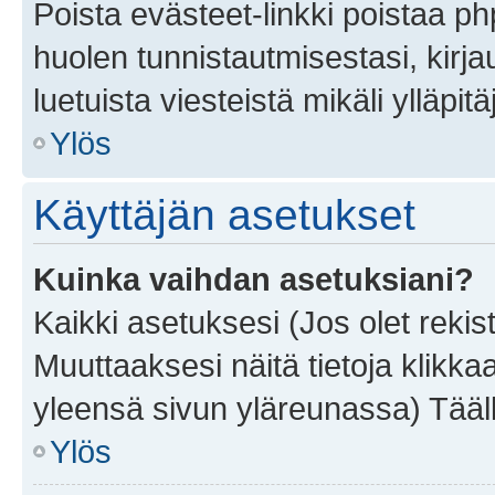
Poista evästeet-linkki poistaa p
huolen tunnistautmisestasi, kirja
luetuista viesteistä mikäli ylläpitä
Ylös
Käyttäjän asetukset
Kuinka vaihdan asetuksiani?
Kaikki asetuksesi (Jos olet rekist
Muuttaaksesi näitä tietoja klikka
yleensä sivun yläreunassa) Tääll
Ylös