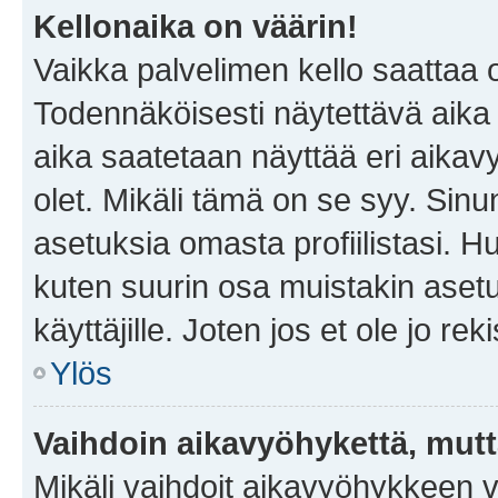
Kellonaika on väärin!
Vaikka palvelimen kello saattaa 
Todennäköisesti näytettävä aika
aika saatetaan näyttää eri aika
olet. Mikäli tämä on se syy. Si
asetuksia omasta profiilistasi. 
kuten suurin osa muistakin asetuks
käyttäjille. Joten jos et ole jo rek
Ylös
Vaihdoin aikavyöhykettä, mutta 
Mikäli vaihdoit aikavyöhykkeen 