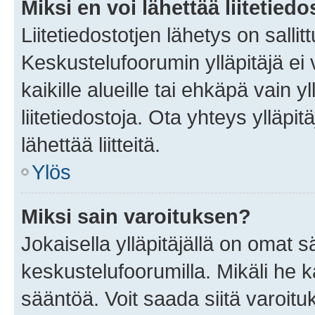
Miksi en voi lähettää liitetied
Liitetiedostotjen lähetys on sallit
Keskustelufoorumin ylläpitäjä ei v
kaikille alueille tai ehkäpä vain 
liitetiedostoja. Ota yhteys ylläpit
lähettää liitteitä.
Ylös
Miksi sain varoituksen?
Jokaisella ylläpitäjällä on omat 
keskustelufoorumilla. Mikäli he ka
sääntöä. Voit saada siitä varoi