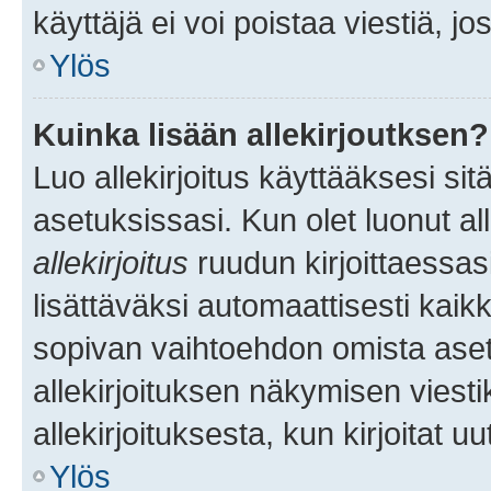
käyttäjä ei voi poistaa viestiä, jo
Ylös
Kuinka lisään allekirjoutksen?
Luo allekirjoitus käyttääksesi si
asetuksissasi. Kun olet luonut all
allekirjoitus
ruudun kirjoittaessasi
lisättäväksi automaattisesti kaikki
sopivan vaihtoehdon omista asetu
allekirjoituksen näkymisen viesti
allekirjoituksesta, kun kirjoitat uu
Ylös