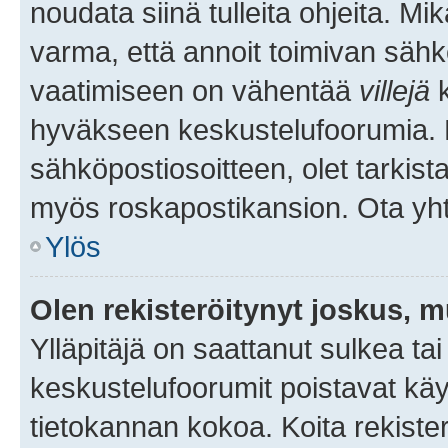
noudata siinä tulleita ohjeita. Mi
varma, että annoit toimivan sähk
vaatimiseen on vähentää
villejä
k
hyväkseen keskustelufoorumia. Mi
sähköpostiosoitteen, olet tarkista
myös roskapostikansion. Ota yhte
Ylös
Olen rekisteröitynyt joskus, 
Ylläpitäjä on saattanut sulkea ta
keskustelufoorumit poistavat k
tietokannan kokoa. Koita rekister