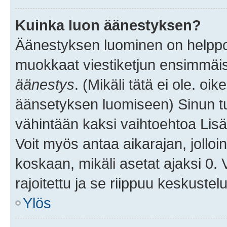
Kuinka luon äänestyksen?
Äänestyksen luominen on helppoa.
muokkaat viestiketjun ensimmäis
äänestys
. (Mikäli tätä ei ole. oik
äänsetyksen luomiseen) Sinun tu
vähintään kaksi vaihtoehtoa Lisää
Voit myös antaa aikarajan, jolloi
koskaan, mikäli asetat ajaksi 0.
rajoitettu ja se riippuu keskustel
Ylös