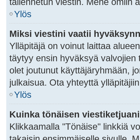
tallennetun viestin. Mene omiin a
Ylös
Miksi viestini vaatii hyväksyn
Ylläpitäjä on voinut laittaa alueen
täytyy ensin hyväksyä valvojien 
olet joutunut käyttäjäryhmään, jo
julkaisua. Ota yhteyttä ylläpitäjii
Ylös
Kuinka tönäisen viestiketjuan
Klikkaamalla "Tönäise" linkkiä voi
takaisin ensimmäiselle sivulle. M