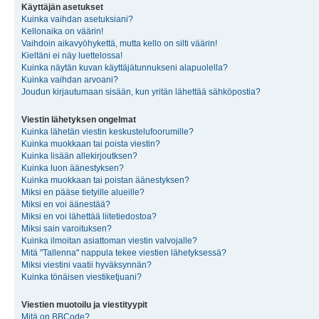
Käyttäjän asetukset
Kuinka vaihdan asetuksiani?
Kellonaika on väärin!
Vaihdoin aikavyöhykettä, mutta kello on silti väärin!
Kieltäni ei näy luettelossa!
Kuinka näytän kuvan käyttäjätunnukseni alapuolella?
Kuinka vaihdan arvoani?
Joudun kirjautumaan sisään, kun yritän lähettää sähköpostia?
Viestin lähetyksen ongelmat
Kuinka lähetän viestin keskustelufoorumille?
Kuinka muokkaan tai poista viestin?
Kuinka lisään allekirjoutksen?
Kuinka luon äänestyksen?
Kuinka muokkaan tai poistan äänestyksen?
Miksi en pääse tietyille alueille?
Miksi en voi äänestää?
Miksi en voi lähettää liitetiedostoa?
Miksi sain varoituksen?
Kuinka ilmoitan asiattoman viestin valvojalle?
Mitä "Tallenna" nappula tekee viestien lähetyksessä?
Miksi viestini vaatii hyväksynnän?
Kuinka tönäisen viestiketjuani?
Viestien muotoilu ja viestityypit
Mitä on BBCode?