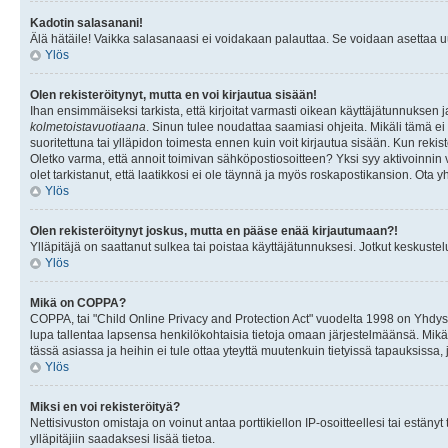
Kadotin salasanani!
Älä hätäile! Vaikka salasanaasi ei voidakaan palauttaa. Se voidaan asettaa 
Ylös
Olen rekisteröitynyt, mutta en voi kirjautua sisään!
Ihan ensimmäiseksi tarkista, että kirjoitat varmasti oikean käyttäjätunnukse
kolmetoistavuotiaana
. Sinun tulee noudattaa saamiasi ohjeita. Mikäli tämä ei 
suoritettuna tai ylläpidon toimesta ennen kuin voit kirjautua sisään. Kun rekiste
Oletko varma, että annoit toimivan sähköpostiosoitteen? Yksi syy aktivoinni
olet tarkistanut, että laatikkosi ei ole täynnä ja myös roskapostikansion. Ota yh
Ylös
Olen rekisteröitynyt joskus, mutta en pääse enää kirjautumaan?!
Ylläpitäjä on saattanut sulkea tai poistaa käyttäjätunnuksesi. Jotkut keskust
Ylös
Mikä on COPPA?
COPPA, tai "Child Online Privacy and Protection Act" vuodelta 1998 on Yhdysval
lupa tallentaa lapsensa henkilökohtaisia tietoja omaan järjestelmäänsä. Mikä
tässä asiassa ja heihin ei tule ottaa yteyttä muutenkuin tietyissä tapauksissa,
Ylös
Miksi en voi rekisteröityä?
Nettisivuston omistaja on voinut antaa porttikiellon IP-osoitteellesi tai estä
ylläpitäjiin saadaksesi lisää tietoa.