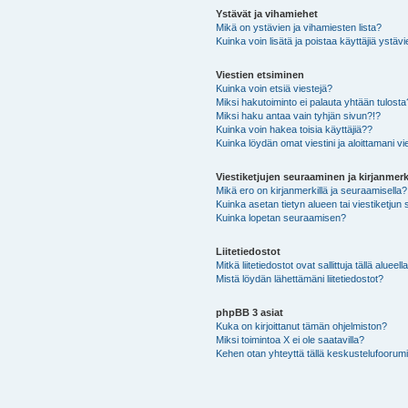
Ystävät ja vihamiehet
Mikä on ystävien ja vihamiesten lista?
Kuinka voin lisätä ja poistaa käyttäjiä ystävi
Viestien etsiminen
Kuinka voin etsiä viestejä?
Miksi hakutoiminto ei palauta yhtään tulosta
Miksi haku antaa vain tyhjän sivun?!?
Kuinka voin hakea toisia käyttäjiä??
Kuinka löydän omat viestini ja aloittamani vie
Viestiketjujen seuraaminen ja kirjanmerk
Mikä ero on kirjanmerkillä ja seuraamisella?
Kuinka asetan tietyn alueen tai viestiketjun
Kuinka lopetan seuraamisen?
Liitetiedostot
Mitkä liitetiedostot ovat sallittuja tällä alueell
Mistä löydän lähettämäni liitetiedostot?
phpBB 3 asiat
Kuka on kirjoittanut tämän ohjelmiston?
Miksi toimintoa X ei ole saatavilla?
Kehen otan yhteyttä tällä keskustelufoorumilla