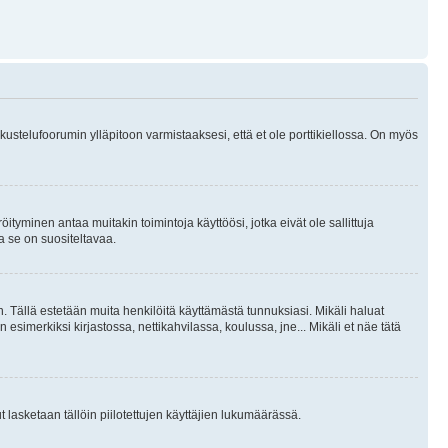
skustelufoorumin ylläpitoon varmistaaksesi, että et ole porttikiellossa. On myös
öityminen antaa muitakin toimintoja käyttöösi, jotka eivät ole sallittuja
ja se on suositeltavaa.
. Tällä estetään muita henkilöitä käyttämästä tunnuksiasi. Mikäli haluat
 esimerkiksi kirjastossa, nettikahvilassa, koulussa, jne... Mikäli et näe tätä
inut lasketaan tällöin piilotettujen käyttäjien lukumäärässä.