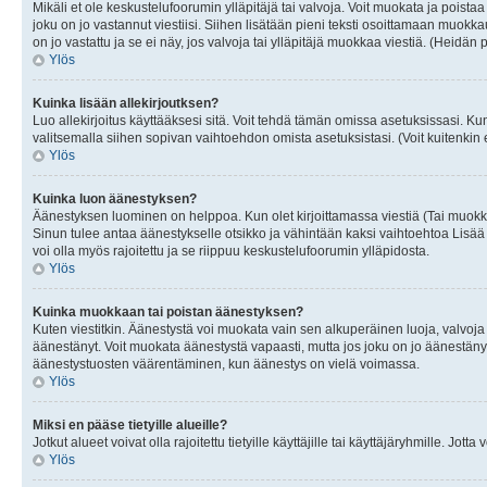
Mikäli et ole keskustelufoorumin ylläpitäjä tai valvoja. Voit muokata ja poista
joku on jo vastannut viestiisi. Siihen lisätään pieni teksti osoittamaan mu
on jo vastattu ja se ei näy, jos valvoja tai ylläpitäjä muokkaa viestiä. (Heidän 
Ylös
Kuinka lisään allekirjoutksen?
Luo allekirjoitus käyttääksesi sitä. Voit tehdä tämän omissa asetuksissasi. Kun 
valitsemalla siihen sopivan vaihtoehdon omista asetuksistasi. (Voit kuitenkin es
Ylös
Kuinka luon äänestyksen?
Äänestyksen luominen on helppoa. Kun olet kirjoittamassa viestiä (Tai muokk
Sinun tulee antaa äänestykselle otsikko ja vähintään kaksi vaihtoehtoa Lisää k
voi olla myös rajoitettu ja se riippuu keskustelufoorumin ylläpidosta.
Ylös
Kuinka muokkaan tai poistan äänestyksen?
Kuten viestitkin. Äänestystä voi muokata vain sen alkuperäinen luoja, valvoja
äänestänyt. Voit muokata äänestystä vapaasti, mutta jos joku on jo äänestänyt
äänestystuosten väärentäminen, kun äänestys on vielä voimassa.
Ylös
Miksi en pääse tietyille alueille?
Jotkut alueet voivat olla rajoitettu tietyille käyttäjille tai käyttäjäryhmille. Jotta
Ylös