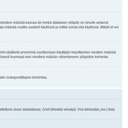
joitustesi määrää kasvaa tai minkä statuksen ylläpito on sinulle antanut.
 määrää ovatko avatarit käytössä ja mitkä voivat olla käytössä. Mikäli et voi
mit näyttävät arvonimiä osoittamaan käyttäjän kirjoittamien viestien määrää
ennäköisesti huomaat vain viestiesi määrän vähentyneen ylläpidon toimesta.
ään roskapostittajien toimintaa.
eteltuna sivun alalaidassa. (
Voit lähettää viestejä, Voit äänestää, jne.
) lista.