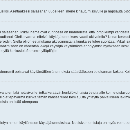
uusiksi. Asettaaksesi salasanan uudelleen, mene kirjautumissivulle ja napsauta
Uno
n ja salasanan. Mikäli nämä ovat kunnossa on mahdollista, että jompikumpi kahdesta
auttanut. Oletko varma, etteivät käyttäjätunnuksesi vaadi aktivointia? Useat keskustel
röidyit. Siellä oli ohjeet mukana aktivoinnista ja kuinka se tulee suorittaa. Mikäli s
n vaatimiseen on vähentää
villejä
käyttäjiä käyttämästä anonyymisti hyväkseen keskus
teyttä keskustelufoorumin ylläpitäjiin.
elufoorumit poistavat käyttämättömiä tunnuksia säästääkseen tietokannan kokoa. Koita
tojen laki nettisivuille, jotka keräävät henkilökohtaisia tietoja alle kolmetoistavuo
li olet epävarma kuinka tämän kanssa tulee toimia, Ota yhteyttä paikalliseen lakim
 joista on lisää alempana.
nyt tietyn nimen käyttämisen käyttäjätunnuksissa. Nettisivun omistaja on myös voinut