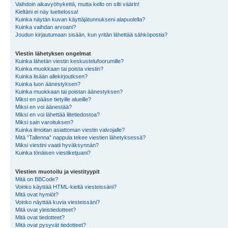
Vaihdoin aikavyöhykettä, mutta kello on silti väärin!
Kieltäni ei näy luettelossa!
Kuinka näytän kuvan käyttäjätunnukseni alapuolella?
Kuinka vaihdan arvoani?
Joudun kirjautumaan sisään, kun yritän lähettää sähköpostia?
Viestin lähetyksen ongelmat
Kuinka lähetän viestin keskustelufoorumille?
Kuinka muokkaan tai poista viestin?
Kuinka lisään allekirjoutksen?
Kuinka luon äänestyksen?
Kuinka muokkaan tai poistan äänestyksen?
Miksi en pääse tietyille alueille?
Miksi en voi äänestää?
Miksi en voi lähettää liitetiedostoa?
Miksi sain varoituksen?
Kuinka ilmoitan asiattoman viestin valvojalle?
Mitä "Tallenna" nappula tekee viestien lähetyksessä?
Miksi viestini vaatii hyväksynnän?
Kuinka tönäisen viestiketjuani?
Viestien muotoilu ja viestityypit
Mitä on BBCode?
Voinko käyttää HTML-kieltä viesteissäni?
Mitä ovat hymiöt?
Voinko näyttää kuvia viesteissäni?
Mitä ovat yleistiedotteet?
Mitä ovat tiedotteet?
Mitä ovat pysyvät tiedotteet?