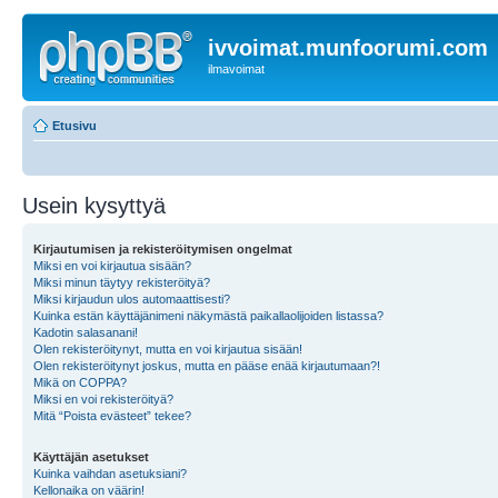
ivvoimat.munfoorumi.com
ilmavoimat
Etusivu
Usein kysyttyä
Kirjautumisen ja rekisteröitymisen ongelmat
Miksi en voi kirjautua sisään?
Miksi minun täytyy rekisteröityä?
Miksi kirjaudun ulos automaattisesti?
Kuinka estän käyttäjänimeni näkymästä paikallaolijoiden listassa?
Kadotin salasanani!
Olen rekisteröitynyt, mutta en voi kirjautua sisään!
Olen rekisteröitynyt joskus, mutta en pääse enää kirjautumaan?!
Mikä on COPPA?
Miksi en voi rekisteröityä?
Mitä “Poista evästeet” tekee?
Käyttäjän asetukset
Kuinka vaihdan asetuksiani?
Kellonaika on väärin!