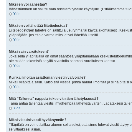
Miksi en voi äänestää?
Äänestäminen on sallittu vain rekisteröityneille käyttäjille. (Estääksemme tulos
Ylös
Miksi en voi lähettää liitetiedostoa?
Liitetiedostotjen lähetys on sallittu alue, ryhmä tai käyttäjäkohtaisesti. Keskus
ylläpitäjään, jos et ole varma miksi et voi lähettää liitteitä.
Ylös
Miksi sain varoituksen?
Jokaisella ylläpitäjällä on omat sääntösä ylläpitämällään keskustelufoorumilla
ole mitään tekemistä tietyllä sivustolla saamasi varoituksen kanssa.
Ylös
Kuinka ilmoitan asiattoman viestin valvojalle?
Mikäli ylläpitäjä sallii. Katso sitä viestiä, jonka haluat ilmoittaa ja siinä pitä
Ylös
Mitä "Tallenna" nappula tekee viestien lähetyksessä?
Tämä antaa tallentaa viestisi myöhempää lähetystä varten. Ladataksesi tallenn
Ylös
Miksi viestini vaatii hyväksynnän?
Ylläpitäjä on voinut laittaa alueen sellaiseksi, että sinne tulevat viestit täyty
selvittääksesi asian.