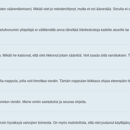
ten väärentämisen). Mikäli olet jo rekisteröitynyt, mutta et voi äänestää. Sinulla ei o
telufoorumin ylläpitäjä ei välttämättä anna lähettää liitetiedostoja kaikille alueille 
. Mikäli he katsovat, että olet rikkonut jotain sääntöä. Voit saada siitä varoituks
isi olla nappula, jolla voit ilmoittaa viestin. Tämän nappulan klikkaus ohjaa eteenpäin 
etun viestin. Mene omiin asetuksiisi ja seuraa ohjeita.
y ensin hyväksyä valvojien toimesta. On myös mahdollista, että olet joutunut käyttäjäry