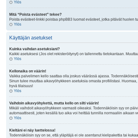
Ylös
Mitä “Poista evästeet” tekee?
Poista evästeet-linkki poistaa phpBB3 luomat evästeet, jotka pitävät huolen tunn
Ylös
Käyttäjän asetukset
Kuinka vaihdan asetuksiani?
Kaikki asetuksesi (Jos olet rekisteröitynyt) on tallennettu tietokantaan. Muutta
Ylös
Kellonaika on väärin!
Vaikka palvelimen kello saattaa olla joskus väärässä ajassa. Todennäköisesti
Sinun tulee muuttaa aikavyöhykkeen asetuksia omasta profiilistasi. Huomaa, että 
hyvä tilaisuus!
Ylös
Vaihdoin aikavyöhykettä, mutta kello on silti väärin!
Mikäli vaihdoit aikavyöhykkeen varmasti oikeaksi. Todennäköisin syy on päiv
automaattisesti, joten kesällä tuo aika voi heittää tunnilla normaaliin aikaan v
Ylös
Kieltäni ei näy luettelossa!
Todennäköisin syy on se, että yläpitäjä ei ole asentanut kielipakettia tai kuka