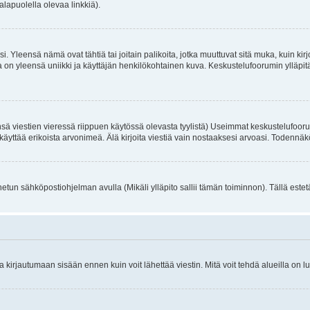
alapuolella olevaa linkkiä).
. Yleensä nämä ovat tähtiä tai joitain palikoita, jotka muuttuvat sitä muka, kuin kir
n yleensä uniikki ja käyttäjän henkilökohtainen kuva. Keskustelufoorumin ylläpitäjä
sä viestien vieressä riippuen käytössä olevasta tyylistä) Useimmat keskustelufooru
oivat käyttää erikoista arvonimeä. Älä kirjoita viestiä vain nostaaksesi arvoasi. Tod
netun sähköpostiohjelman avulla (Mikäli ylläpito sallii tämän toiminnon). Tällä estet
irjautumaan sisään ennen kuin voit lähettää viestin. Mitä voit tehdä alueilla on lu