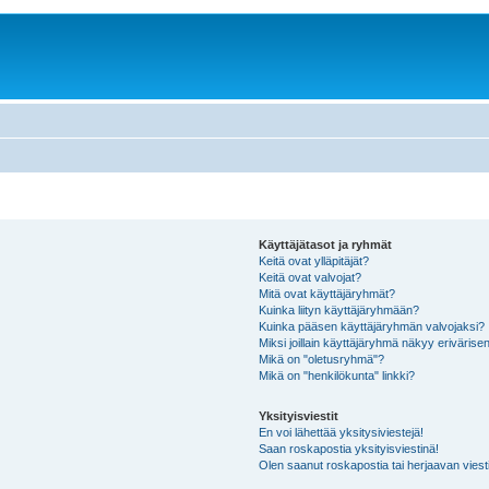
Käyttäjätasot ja ryhmät
Keitä ovat ylläpitäjät?
Keitä ovat valvojat?
Mitä ovat käyttäjäryhmät?
Kuinka liityn käyttäjäryhmään?
Kuinka pääsen käyttäjäryhmän valvojaksi?
Miksi joillain käyttäjäryhmä näkyy erivärise
Mikä on "oletusryhmä"?
Mikä on "henkilökunta" linkki?
Yksityisviestit
En voi lähettää yksitysiviestejä!
Saan roskapostia yksityisviestinä!
Olen saanut roskapostia tai herjaavan viesti