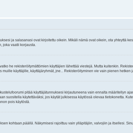
sesi ja salasanasi ovat kirjoitettu oikein. Mikäli nämä ovat oikein, ota yhteyttä ke
, joka vaatii korjausta.
ivatko he rekisteröitymättömien käyttäjien lähettää viestejä. Mutta kuitenkin. Rekister
s muille käyttäjille, käyttäjäryhmät, jne... Rekisteröityminen vie vain pienen hetken 
kustelufoorumi pitää käyttäjätunnuksesi kirjautuneena vain ennalta määritellyn ajan
an suositella käytettäväksi, jos käytät julkisessa käytössä olevaa tietokonetta. Kuten
innon pois käytöstä.
etuksen kohtaan
päällä
. Näkymisesi rajoittuu vain ylläpitäjiin, valvojiin ja itsellesi. S