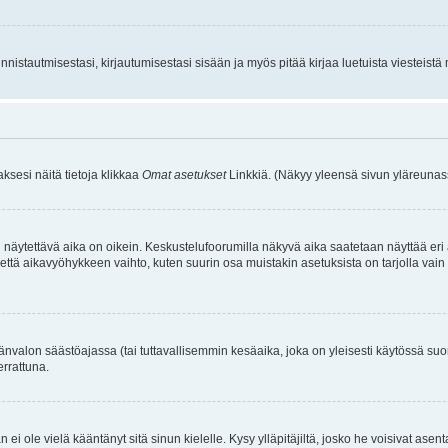
istautmisestasi, kirjautumisestasi sisään ja myös pitää kirjaa luetuista viesteistä mi
aksesi näitä tietoja klikkaa
Omat asetukset
Linkkiä. (Näkyy yleensä sivun yläreunass
 näytettävä aika on oikein. Keskustelufoorumilla näkyvä aika saatetaan näyttää eri
aikavyöhykkeen vaihto, kuten suurin osa muistakin asetuksista on tarjolla vain rekist
änvalon säästöajassa (tai tuttavallisemmin kesäaika, joka on yleisesti käytössä su
errattuna.
an ei ole vielä kääntänyt sitä sinun kielelle. Kysy ylläpitäjiltä, josko he voisivat a