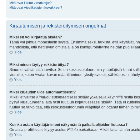
Mitä ovat lukitut viestiketjut?
Mitä ovat viestiketjujen kuvakkeet?
Kirjautumisen ja rekisteröitymisen ongelmat
Miksi en voi kirjautua sisään?
Tämä voi johtua monestakin syystä. Ensimmäiseksi, tarkista, että käyttäjätunnuk
mahdollista, että nettisivun omistajalla on konfigurointivirhe heidän puolellaan
Ylös
Miksi minun täytyy rekisteröityä?
Sinun ei välttämättä tarvitse. Se on keskustelufoorumin ylläpitäjistä kiinni sall
vieraille, kuten Avatar-kuvan määrittäminen, yksityisviestit, sähköpostin lähety
Ylös
Miksi kirjaudun ulos automaattisesti?
Mikäli et valitse
Kirjaudu automaattisesti sisään jokaisella käynnillä
rastia kes
pysyä kirjautuneena laita rasti ruutuun kirjautuessassi sisään. Tätä ei kuitenka
ruutua se tarkoittaa, että keskustelufoorumin ylläpitäjä on ottanut tämän toim
Ylös
Kuinka estän käyttäjänimeni näkymästä paikallaolijoiden listassa?
Omassa profiilissasi löytyy asetus
Piilota paikallaolo
. Mikäli laitat tämän as
Ylös