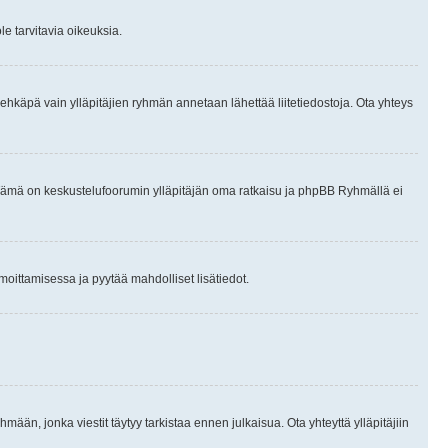
le tarvitavia oikeuksia.
tai ehkäpä vain ylläpitäjien ryhmän annetaan lähettää liitetiedostoja. Ota yhteys
en. Tämä on keskustelufoorumin ylläpitäjän oma ratkaisu ja phpBB Ryhmällä ei
ilmoittamisessa ja pyytää mahdolliset lisätiedot.
hmään, jonka viestit täytyy tarkistaa ennen julkaisua. Ota yhteyttä ylläpitäjiin