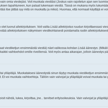
a vain omia viestejäsi. Voit muokata viestiäsi (Joskus vain rajoitetun ajan sen luom
okkauksen tapahtuneen, kun palaat lukemaan viestiä. Tässä on mukana myös lukumäärä
pitää itse jättää syy mitä on muokattu ja miksi). Huomaa, että normaali käyttäjä ei voi 
olet luonut allekirjoituksen. Voit valita
Lisää allekirjoitus
ruudun kirjoittaessasi viest
tää allekirjoituksen näkymisen viestikohtaisesti poistamalla rastin allekirjoituksesta,
aat viestiketjun ensimmäistä viestiä) näet valikossa kohdan
Lisää äänestys
. (Mikäl
aikki vaihtoehdot omille riveillensä. Voit myös antaa aikarajan, jolloin äänestys pä
 tai ylläpitäjä. Muokataksesi äänestystä sinun täytyy muokata viestiketjun ensimmäi
. Et voi muokata vaihtoehtoja. Tällöin vain valvojat ja ylläpitäjät voivat muokata 
 voisit nähdä, lukea, kirjoittaa, jne... tarvitset erityisoikeuksia. Vain valvojat ja ylläpi