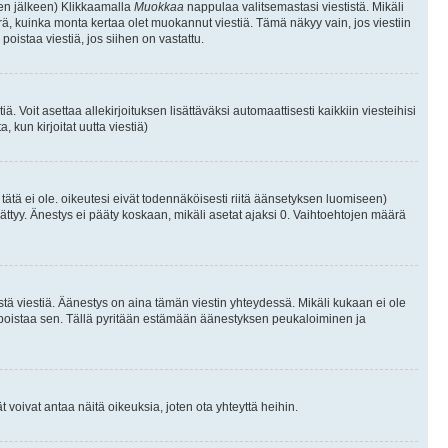
isen jälkeen) Klikkaamalla
Muokkaa
nappulaa valitsemastasi viestistä. Mikäli
, kuinka monta kertaa olet muokannut viestiä. Tämä näkyy vain, jos viestiin
poistaa viestiä, jos siihen on vastattu.
iä. Voit asettaa allekirjoituksen lisättäväksi automaattisesti kaikkiin viesteihisi
 kun kirjoitat uutta viestiä)
i tätä ei ole. oikeutesi eivät todennäköisesti riitä äänsetyksen luomiseen)
ättyy. Änestys ei pääty koskaan, mikäli asetat ajaksi 0. Vaihtoehtojen määrä
stä viestiä. Äänestys on aina tämän viestin yhteydessä. Mikäli kukaan ei ole
tai poistaa sen. Tällä pyritään estämään äänestyksen peukaloiminen ja
täjät voivat antaa näitä oikeuksia, joten ota yhteyttä heihin.