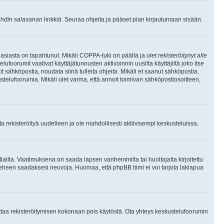
hdin salasanan
linkkiä. Seuraa ohjeita ja pääset pian kirjautumaan sisään.
 asiasta on tapahtunut. Mikäli COPPA-tuki on päällä ja
olet rekisteröitynyt alle
ufoorumit vaativat käyttäjätunnusten aktivoinnin uusilta käyttäjiltä joko itse
ait sähköpostia, noudata siinä tulleita ohjeita. Mikäli et saanut sähköpostia.
telufoorumia. Mikäli olet varma, että annoit toimivan sähköpostiosoitteen,
 rekisteröityä uudelleen ja ole mahdollisesti aktiivisempi keskusteluissa.
tiailta. Vaatimuksena on saada lapsen vanhemmilta tai huoltajalta kirjoitettu
ieheen saadaksesi neuvoja. Huomaa, että phpBB tiimi ei voi tarjota lakiapua
 ottaa rekisteröitymisen kokonaan pois käytöstä. Ota yhteys keskustelufoorumin