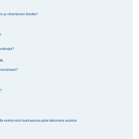
en ja vihamiesten listoilta?
?
stiketjut?
it.
 seurantaan?
a?
 esiintyvistä loukkaavista ja/tai laittomista asioista