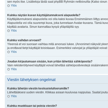
sen myös itse. Lisätietoja tästä saat phpBB Ryhmän nettisivuilta (Katso sivun 
Ylös
Kuinka näytän kuvan käyttäjätunnukseni alapuolella?
Käyttäjätunnuksesi alapuolella voi olla kaksi kuvaa Ensimmäinen liittyy arvoosi
Alapuolella voi olla suurempi kuva, joka tunnetaan Avatar-kuvana. Tämä kuva o
käyttää avataria. Sinun kannattaa kysyä ylläpitäjiltä syy.
Ylös
Kuinka vaihdan arvoani?
Yleensä et voi suoraan vaihtaa mitä arvonasi lukee. (Arvonimet näkyvät yleen
ja erottavat tietyt käyttäjät toisistaaan. Esimerkiksi valvojat ja ylläpitäjät v
Ylös
Joudun kirjautumaan sisään, kun yritän lähettää sähköpostia?
Vain rekisteröityneet käyttäjät voivat lähettää sähköpostiviestejä sisäänraken
Ylös
Viestin lähetyksen ongelmat
Kuinka lähetän viestin keskustelufoorumille?
Lähettääksesi uuden viestin. Klikkaa asiaan kuuluvaa nappulaa. Saatat joutua k
Ylös
Kuinka muokkaan tai poista viestin?