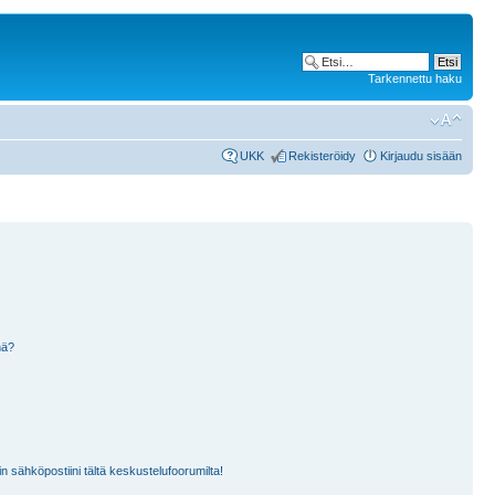
Tarkennettu haku
UKK
Rekisteröidy
Kirjaudu sisään
nä?
n sähköpostiini tältä keskustelufoorumilta!