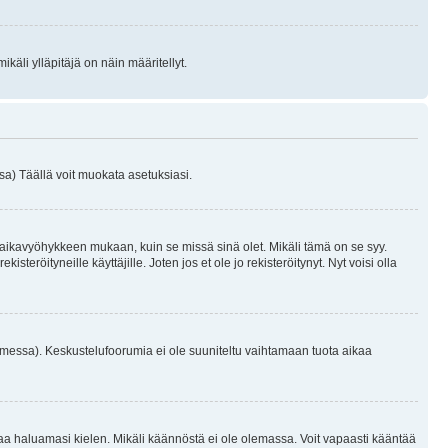
käli ylläpitäjä on näin määritellyt.
a) Täällä voit muokata asetuksiasi.
 aikavyöhykkeen mukaan, kuin se missä sinä olet. Mikäli tämä on se syy.
eröityneille käyttäjille. Joten jos et ole jo rekisteröitynyt. Nyt voisi olla
omessa). Keskustelufoorumia ei ole suuniteltu vaihtamaan tuota aikaa
sentaa haluamasi kielen. Mikäli käännöstä ei ole olemassa. Voit vapaasti kääntää