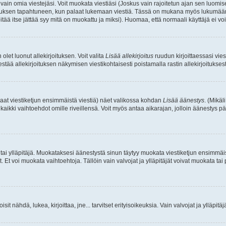
a vain omia viestejäsi. Voit muokata viestiäsi (Joskus vain rajoitetun ajan sen luom
okkauksen tapahtuneen, kun palaat lukemaan viestiä. Tässä on mukana myös lukumäärä
pitää itse jättää syy mitä on muokattu ja miksi). Huomaa, että normaali käyttäjä ei voi 
olet luonut allekirjoituksen. Voit valita
Lisää allekirjoitus
ruudun kirjoittaessasi viest
tää allekirjoituksen näkymisen viestikohtaisesti poistamalla rastin allekirjoituksesta,
aat viestiketjun ensimmäistä viestiä) näet valikossa kohdan
Lisää äänestys
. (Mikäl
aikki vaihtoehdot omille riveillensä. Voit myös antaa aikarajan, jolloin äänestys pä
 tai ylläpitäjä. Muokataksesi äänestystä sinun täytyy muokata viestiketjun ensimmäi
. Et voi muokata vaihtoehtoja. Tällöin vain valvojat ja ylläpitäjät voivat muokata 
 voisit nähdä, lukea, kirjoittaa, jne... tarvitset erityisoikeuksia. Vain valvojat ja ylläpi