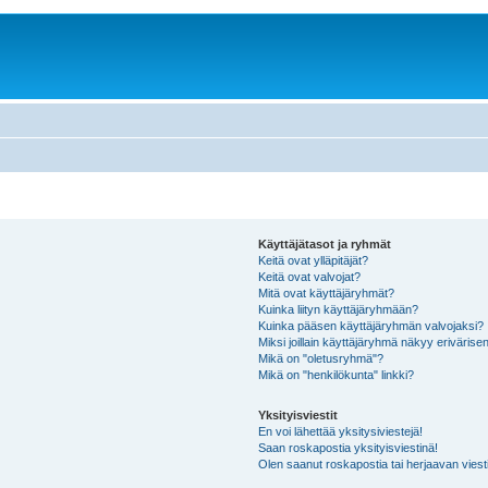
Käyttäjätasot ja ryhmät
Keitä ovat ylläpitäjät?
Keitä ovat valvojat?
Mitä ovat käyttäjäryhmät?
Kuinka liityn käyttäjäryhmään?
Kuinka pääsen käyttäjäryhmän valvojaksi?
Miksi joillain käyttäjäryhmä näkyy erivärise
Mikä on "oletusryhmä"?
Mikä on "henkilökunta" linkki?
Yksityisviestit
En voi lähettää yksitysiviestejä!
Saan roskapostia yksityisviestinä!
Olen saanut roskapostia tai herjaavan viesti