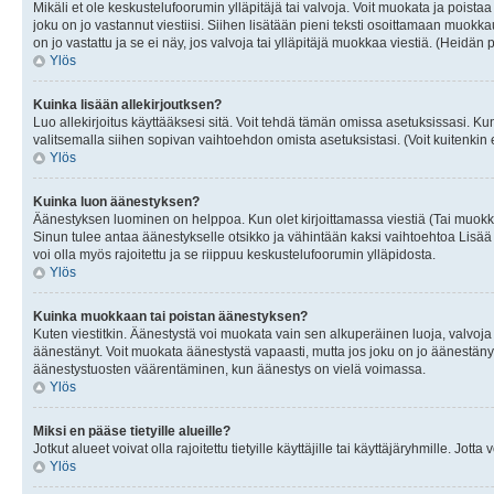
Mikäli et ole keskustelufoorumin ylläpitäjä tai valvoja. Voit muokata ja poista
joku on jo vastannut viestiisi. Siihen lisätään pieni teksti osoittamaan mu
on jo vastattu ja se ei näy, jos valvoja tai ylläpitäjä muokkaa viestiä. (Heidän 
Ylös
Kuinka lisään allekirjoutksen?
Luo allekirjoitus käyttääksesi sitä. Voit tehdä tämän omissa asetuksissasi. Kun 
valitsemalla siihen sopivan vaihtoehdon omista asetuksistasi. (Voit kuitenkin es
Ylös
Kuinka luon äänestyksen?
Äänestyksen luominen on helppoa. Kun olet kirjoittamassa viestiä (Tai muokk
Sinun tulee antaa äänestykselle otsikko ja vähintään kaksi vaihtoehtoa Lisää k
voi olla myös rajoitettu ja se riippuu keskustelufoorumin ylläpidosta.
Ylös
Kuinka muokkaan tai poistan äänestyksen?
Kuten viestitkin. Äänestystä voi muokata vain sen alkuperäinen luoja, valvoja
äänestänyt. Voit muokata äänestystä vapaasti, mutta jos joku on jo äänestänyt
äänestystuosten väärentäminen, kun äänestys on vielä voimassa.
Ylös
Miksi en pääse tietyille alueille?
Jotkut alueet voivat olla rajoitettu tietyille käyttäjille tai käyttäjäryhmille. Jotta
Ylös