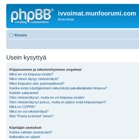
ivvoimat.munfoorumi.com
ilmavoimat
Etusivu
Usein kysyttyä
Kirjautumisen ja rekisteröitymisen ongelmat
Miksi en voi kirjautua sisään?
Miksi minun täytyy rekisteröityä?
Miksi kirjaudun ulos automaattisesti?
Kuinka estän käyttäjänimeni näkymästä paikallaolijoiden listassa?
Kadotin salasanani!
Olen rekisteröitynyt, mutta en voi kirjautua sisään!
Olen rekisteröitynyt joskus, mutta en pääse enää kirjautumaan?!
Mikä on COPPA?
Miksi en voi rekisteröityä?
Mitä “Poista evästeet” tekee?
Käyttäjän asetukset
Kuinka vaihdan asetuksiani?
Kellonaika on väärin!