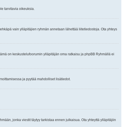
le tarvitavia oikeuksia.
tai ehkäpä vain ylläpitäjien ryhmän annetaan lähettää liitetiedostoja. Ota yhteys
en. Tämä on keskustelufoorumin ylläpitäjän oma ratkaisu ja phpBB Ryhmällä ei
ilmoittamisessa ja pyytää mahdolliset lisätiedot.
hmään, jonka viestit täytyy tarkistaa ennen julkaisua. Ota yhteyttä ylläpitäjiin