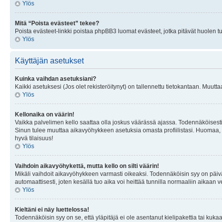
Ylös
Mitä “Poista evästeet” tekee?
Poista evästeet-linkki poistaa phpBB3 luomat evästeet, jotka pitävät huolen tunn
Ylös
Käyttäjän asetukset
Kuinka vaihdan asetuksiani?
Kaikki asetuksesi (Jos olet rekisteröitynyt) on tallennettu tietokantaan. Muutta
Ylös
Kellonaika on väärin!
Vaikka palvelimen kello saattaa olla joskus väärässä ajassa. Todennäköisesti
Sinun tulee muuttaa aikavyöhykkeen asetuksia omasta profiilistasi. Huomaa, että 
hyvä tilaisuus!
Ylös
Vaihdoin aikavyöhykettä, mutta kello on silti väärin!
Mikäli vaihdoit aikavyöhykkeen varmasti oikeaksi. Todennäköisin syy on päiv
automaattisesti, joten kesällä tuo aika voi heittää tunnilla normaaliin aikaan v
Ylös
Kieltäni ei näy luettelossa!
Todennäköisin syy on se, että yläpitäjä ei ole asentanut kielipakettia tai kuka