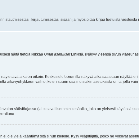
istautmisestasi, kirjautumisestasi sisään ja myös pitää kirjaa luetuista viesteistä mi
aksesi näitä tietoja klikkaa
Omat asetukset
Linkkiä. (Näkyy yleensä sivun yläreunass
 näytettävä aika on oikein. Keskustelufoorumilla näkyvä aika saatetaan näyttää eri
aikavyöhykkeen vaihto, kuten suurin osa muistakin asetuksista on tarjolla vain rekist
änvalon säästöajassa (tai tuttavallisemmin kesäaika, joka on yleisesti käytössä su
errattuna.
an ei ole vielä kääntänyt sitä sinun kielelle. Kysy ylläpitäjiltä, josko he voisivat a