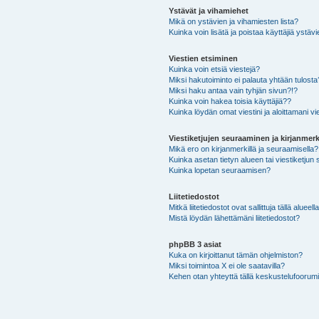
Ystävät ja vihamiehet
Mikä on ystävien ja vihamiesten lista?
Kuinka voin lisätä ja poistaa käyttäjiä ystävi
Viestien etsiminen
Kuinka voin etsiä viestejä?
Miksi hakutoiminto ei palauta yhtään tulosta
Miksi haku antaa vain tyhjän sivun?!?
Kuinka voin hakea toisia käyttäjiä??
Kuinka löydän omat viestini ja aloittamani vie
Viestiketjujen seuraaminen ja kirjanmerk
Mikä ero on kirjanmerkillä ja seuraamisella?
Kuinka asetan tietyn alueen tai viestiketjun
Kuinka lopetan seuraamisen?
Liitetiedostot
Mitkä liitetiedostot ovat sallittuja tällä alueell
Mistä löydän lähettämäni liitetiedostot?
phpBB 3 asiat
Kuka on kirjoittanut tämän ohjelmiston?
Miksi toimintoa X ei ole saatavilla?
Kehen otan yhteyttä tällä keskustelufoorumilla