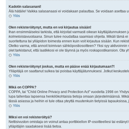
Kadotin salasanani!
Älä hätäile! Vaikka salasanaasi ei voidakaan palauttaa. Se voidaan asettaa 
Ylös
Olen rekisteröitynyt, mutta en voi kirjautua sisään!
Ihan ensimmäiseksi tarkista, että kirjoitat varmasti oikean käyttäjätunnukse
kolmetoistavuotiaana
. Sinun tulee noudattaa saamiasi ohjeita. Mikäli tämä ei 
suoritettuna tai ylläpidon toimesta ennen kuin voit kirjautua sisään. Kun rekiste
Oletko varma, että annoit toimivan sähköpostiosoitteen? Yksi syy aktivoinni
olet tarkistanut, että laatikkosi ei ole täynnä ja myös roskapostikansion. Ota yh
Ylös
Olen rekisteröitynyt joskus, mutta en pääse enää kirjautumaan?!
Ylläpitäjä on saattanut sulkea tai poistaa käyttäjätunnuksesi. Jotkut keskust
Ylös
Mikä on COPPA?
COPPA, tai "Child Online Privacy and Protection Act" vuodelta 1998 on Yhdysval
lupa tallentaa lapsensa henkilökohtaisia tietoja omaan järjestelmäänsä. Mikä
tässä asiassa ja heihin ei tule ottaa yteyttä muutenkuin tietyissä tapauksissa,
Ylös
Miksi en voi rekisteröityä?
Nettisivuston omistaja on voinut antaa porttikiellon IP-osoitteellesi tai estä
ylläpitäjiin saadaksesi lisää tietoa.