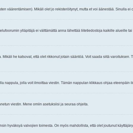
ten väärentämisen). Mikäli olet jo rekisteröitynyt, mutta et voi äänestää. Sinulla ei o
telufoorumin ylläpitäjä ei välttämättä anna lähettää liitetiedostoja kaikille alueille 
. Mikäli he katsovat, että olet rikkonut jotain sääntöä. Voit saada siitä varoituks
isi olla nappula, jolla voit ilmoittaa viestin. Tämän nappulan klikkaus ohjaa eteenpäin 
etun viestin. Mene omiin asetuksiisi ja seuraa ohjeita.
y ensin hyväksyä valvojien toimesta. On myös mahdollista, että olet joutunut käyttäjäry