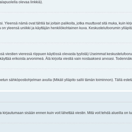
alapuolella olevaa linkkiä).
. Yleensä nämä ovat tähtiä tai joitain palikoita, jotka muuttuvat sitä muka, kuin kir
n yleensä uniikki ja käyttäjän henkilökohtainen kuva. Keskustelufoorumin ylläpitäjä
sä viestien vieressä riippuen käytössä olevasta tyylistä) Useimmat keskustelufooru
oivat käyttää erikoista arvonimeä. Älä kirjoita viestiä vain nostaaksesi arvoasi. Tod
netun sähköpostiohjelman avulla (Mikäli ylläpito sallii tämän toiminnon). Tällä estet
irjautumaan sisään ennen kuin voit lähettää viestin. Mitä voit tehdä alueilla on lu