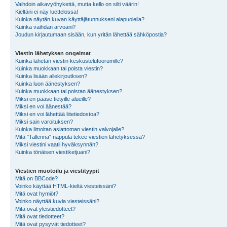
Vaihdoin aikavyöhykettä, mutta kello on silti väärin!
Kieltäni ei näy luettelossa!
Kuinka näytän kuvan käyttäjätunnukseni alapuolella?
Kuinka vaihdan arvoani?
Joudun kirjautumaan sisään, kun yritän lähettää sähköpostia?
Viestin lähetyksen ongelmat
Kuinka lähetän viestin keskustelufoorumille?
Kuinka muokkaan tai poista viestin?
Kuinka lisään allekirjoutksen?
Kuinka luon äänestyksen?
Kuinka muokkaan tai poistan äänestyksen?
Miksi en pääse tietyille alueille?
Miksi en voi äänestää?
Miksi en voi lähettää liitetiedostoa?
Miksi sain varoituksen?
Kuinka ilmoitan asiattoman viestin valvojalle?
Mitä "Tallenna" nappula tekee viestien lähetyksessä?
Miksi viestini vaatii hyväksynnän?
Kuinka tönäisen viestiketjuani?
Viestien muotoilu ja viestityypit
Mitä on BBCode?
Voinko käyttää HTML-kieltä viesteissäni?
Mitä ovat hymiöt?
Voinko näyttää kuvia viesteissäni?
Mitä ovat yleistiedotteet?
Mitä ovat tiedotteet?
Mitä ovat pysyvät tiedotteet?