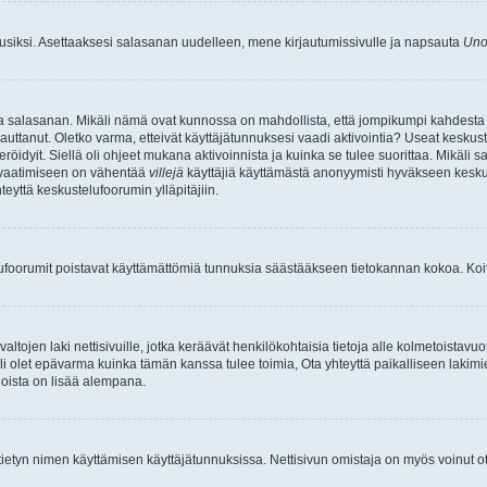
uusiksi. Asettaaksesi salasanan uudelleen, mene kirjautumissivulle ja napsauta
Uno
n ja salasanan. Mikäli nämä ovat kunnossa on mahdollista, että jompikumpi kahdesta
auttanut. Oletko varma, etteivät käyttäjätunnuksesi vaadi aktivointia? Useat keskustel
röidyit. Siellä oli ohjeet mukana aktivoinnista ja kuinka se tulee suorittaa. Mikäli s
n vaatimiseen on vähentää
villejä
käyttäjiä käyttämästä anonyymisti hyväkseen keskus
teyttä keskustelufoorumin ylläpitäjiin.
elufoorumit poistavat käyttämättömiä tunnuksia säästääkseen tietokannan kokoa. Koita
tojen laki nettisivuille, jotka keräävät henkilökohtaisia tietoja alle kolmetoistavuo
li olet epävarma kuinka tämän kanssa tulee toimia, Ota yhteyttä paikalliseen lakim
 joista on lisää alempana.
nyt tietyn nimen käyttämisen käyttäjätunnuksissa. Nettisivun omistaja on myös voinut