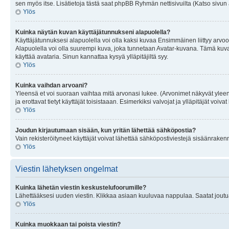
sen myös itse. Lisätietoja tästä saat phpBB Ryhmän nettisivuilta (Katso sivun 
Ylös
Kuinka näytän kuvan käyttäjätunnukseni alapuolella?
Käyttäjätunnuksesi alapuolella voi olla kaksi kuvaa Ensimmäinen liittyy arvoosi
Alapuolella voi olla suurempi kuva, joka tunnetaan Avatar-kuvana. Tämä kuva o
käyttää avataria. Sinun kannattaa kysyä ylläpitäjiltä syy.
Ylös
Kuinka vaihdan arvoani?
Yleensä et voi suoraan vaihtaa mitä arvonasi lukee. (Arvonimet näkyvät yleen
ja erottavat tietyt käyttäjät toisistaaan. Esimerkiksi valvojat ja ylläpitäjät v
Ylös
Joudun kirjautumaan sisään, kun yritän lähettää sähköpostia?
Vain rekisteröityneet käyttäjät voivat lähettää sähköpostiviestejä sisäänraken
Ylös
Viestin lähetyksen ongelmat
Kuinka lähetän viestin keskustelufoorumille?
Lähettääksesi uuden viestin. Klikkaa asiaan kuuluvaa nappulaa. Saatat joutua k
Ylös
Kuinka muokkaan tai poista viestin?