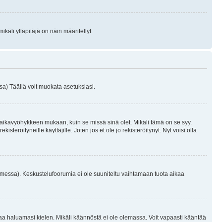
käli ylläpitäjä on näin määritellyt.
a) Täällä voit muokata asetuksiasi.
 aikavyöhykkeen mukaan, kuin se missä sinä olet. Mikäli tämä on se syy.
eröityneille käyttäjille. Joten jos et ole jo rekisteröitynyt. Nyt voisi olla
omessa). Keskustelufoorumia ei ole suuniteltu vaihtamaan tuota aikaa
sentaa haluamasi kielen. Mikäli käännöstä ei ole olemassa. Voit vapaasti kääntää