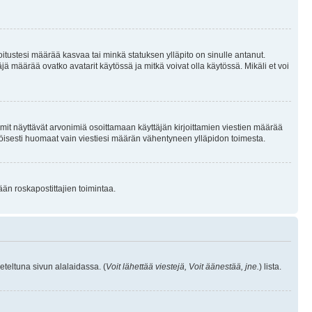
joitustesi määrää kasvaa tai minkä statuksen ylläpito on sinulle antanut.
 määrää ovatko avatarit käytössä ja mitkä voivat olla käytössä. Mikäli et voi
mit näyttävät arvonimiä osoittamaan käyttäjän kirjoittamien viestien määrää
ennäköisesti huomaat vain viestiesi määrän vähentyneen ylläpidon toimesta.
ään roskapostittajien toimintaa.
eteltuna sivun alalaidassa. (
Voit lähettää viestejä, Voit äänestää, jne.
) lista.