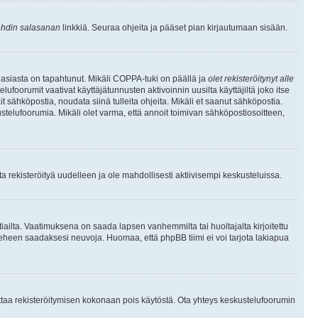
hdin salasanan
linkkiä. Seuraa ohjeita ja pääset pian kirjautumaan sisään.
 asiasta on tapahtunut. Mikäli COPPA-tuki on päällä ja
olet rekisteröitynyt alle
ufoorumit vaativat käyttäjätunnusten aktivoinnin uusilta käyttäjiltä joko itse
ait sähköpostia, noudata siinä tulleita ohjeita. Mikäli et saanut sähköpostia.
telufoorumia. Mikäli olet varma, että annoit toimivan sähköpostiosoitteen,
 rekisteröityä uudelleen ja ole mahdollisesti aktiivisempi keskusteluissa.
tiailta. Vaatimuksena on saada lapsen vanhemmilta tai huoltajalta kirjoitettu
ieheen saadaksesi neuvoja. Huomaa, että phpBB tiimi ei voi tarjota lakiapua
 ottaa rekisteröitymisen kokonaan pois käytöstä. Ota yhteys keskustelufoorumin