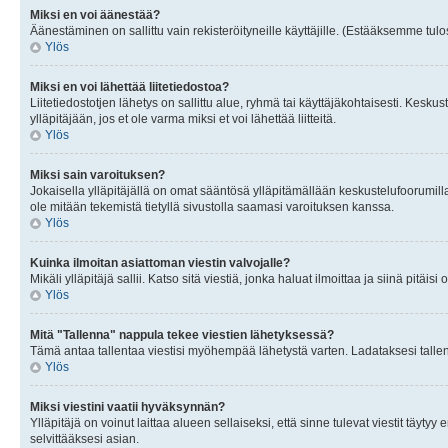
Miksi en voi äänestää?
Äänestäminen on sallittu vain rekisteröityneille käyttäjille. (Estääksemme tulos
Ylös
Miksi en voi lähettää liitetiedostoa?
Liitetiedostotjen lähetys on sallittu alue, ryhmä tai käyttäjäkohtaisesti. Keskus
ylläpitäjään, jos et ole varma miksi et voi lähettää liitteitä.
Ylös
Miksi sain varoituksen?
Jokaisella ylläpitäjällä on omat sääntösä ylläpitämällään keskustelufoorumilla
ole mitään tekemistä tietyllä sivustolla saamasi varoituksen kanssa.
Ylös
Kuinka ilmoitan asiattoman viestin valvojalle?
Mikäli ylläpitäjä sallii. Katso sitä viestiä, jonka haluat ilmoittaa ja siinä pitä
Ylös
Mitä "Tallenna" nappula tekee viestien lähetyksessä?
Tämä antaa tallentaa viestisi myöhempää lähetystä varten. Ladataksesi tallenn
Ylös
Miksi viestini vaatii hyväksynnän?
Ylläpitäjä on voinut laittaa alueen sellaiseksi, että sinne tulevat viestit täyty
selvittääksesi asian.