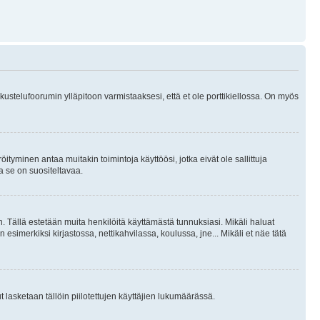
skustelufoorumin ylläpitoon varmistaaksesi, että et ole porttikiellossa. On myös
öityminen antaa muitakin toimintoja käyttöösi, jotka eivät ole sallittuja
ja se on suositeltavaa.
. Tällä estetään muita henkilöitä käyttämästä tunnuksiasi. Mikäli haluat
 esimerkiksi kirjastossa, nettikahvilassa, koulussa, jne... Mikäli et näe tätä
inut lasketaan tällöin piilotettujen käyttäjien lukumäärässä.