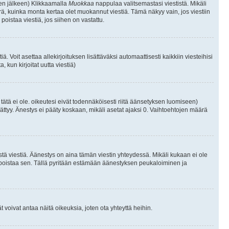
isen jälkeen) Klikkaamalla
Muokkaa
nappulaa valitsemastasi viestistä. Mikäli
, kuinka monta kertaa olet muokannut viestiä. Tämä näkyy vain, jos viestiin
poistaa viestiä, jos siihen on vastattu.
iä. Voit asettaa allekirjoituksen lisättäväksi automaattisesti kaikkiin viesteihisi
 kun kirjoitat uutta viestiä)
i tätä ei ole. oikeutesi eivät todennäköisesti riitä äänsetyksen luomiseen)
ättyy. Änestys ei pääty koskaan, mikäli asetat ajaksi 0. Vaihtoehtojen määrä
stä viestiä. Äänestys on aina tämän viestin yhteydessä. Mikäli kukaan ei ole
tai poistaa sen. Tällä pyritään estämään äänestyksen peukaloiminen ja
täjät voivat antaa näitä oikeuksia, joten ota yhteyttä heihin.