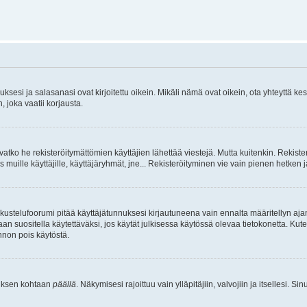
sesi ja salasanasi ovat kirjoitettu oikein. Mikäli nämä ovat oikein, ota yhteyttä ke
, joka vaatii korjausta.
ivatko he rekisteröitymättömien käyttäjien lähettää viestejä. Mutta kuitenkin. Rekister
s muille käyttäjille, käyttäjäryhmät, jne... Rekisteröityminen vie vain pienen hetken 
kustelufoorumi pitää käyttäjätunnuksesi kirjautuneena vain ennalta määritellyn ajan
an suositella käytettäväksi, jos käytät julkisessa käytössä olevaa tietokonetta. Kuten
innon pois käytöstä.
etuksen kohtaan
päällä
. Näkymisesi rajoittuu vain ylläpitäjiin, valvojiin ja itsellesi. S