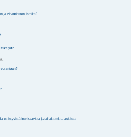
en ja vihamiesten listoilta?
?
stiketjut?
it.
 seurantaan?
a?
 esiintyvistä loukkaavista ja/tai laittomista asioista