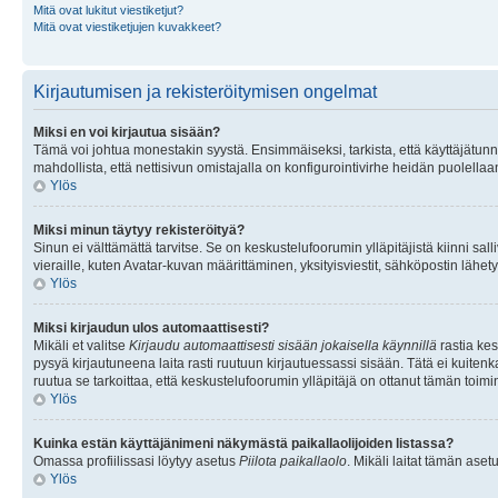
Mitä ovat lukitut viestiketjut?
Mitä ovat viestiketjujen kuvakkeet?
Kirjautumisen ja rekisteröitymisen ongelmat
Miksi en voi kirjautua sisään?
Tämä voi johtua monestakin syystä. Ensimmäiseksi, tarkista, että käyttäjätunnuk
mahdollista, että nettisivun omistajalla on konfigurointivirhe heidän puolellaan
Ylös
Miksi minun täytyy rekisteröityä?
Sinun ei välttämättä tarvitse. Se on keskustelufoorumin ylläpitäjistä kiinni sall
vieraille, kuten Avatar-kuvan määrittäminen, yksityisviestit, sähköpostin lähety
Ylös
Miksi kirjaudun ulos automaattisesti?
Mikäli et valitse
Kirjaudu automaattisesti sisään jokaisella käynnillä
rastia kes
pysyä kirjautuneena laita rasti ruutuun kirjautuessassi sisään. Tätä ei kuitenka
ruutua se tarkoittaa, että keskustelufoorumin ylläpitäjä on ottanut tämän toim
Ylös
Kuinka estän käyttäjänimeni näkymästä paikallaolijoiden listassa?
Omassa profiilissasi löytyy asetus
Piilota paikallaolo
. Mikäli laitat tämän as
Ylös