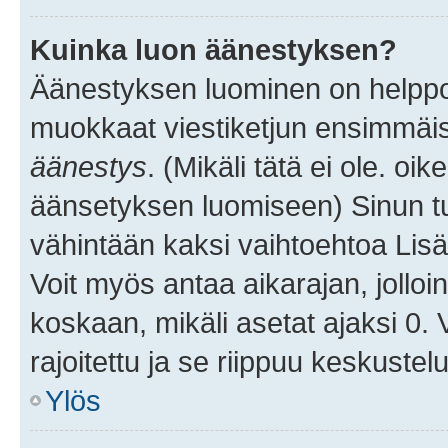
Kuinka luon äänestyksen?
Äänestyksen luominen on helppoa.
muokkaat viestiketjun ensimmäis
äänestys
. (Mikäli tätä ei ole. oik
äänsetyksen luomiseen) Sinun tu
vähintään kaksi vaihtoehtoa Lisää
Voit myös antaa aikarajan, jolloi
koskaan, mikäli asetat ajaksi 0.
rajoitettu ja se riippuu keskustel
Ylös