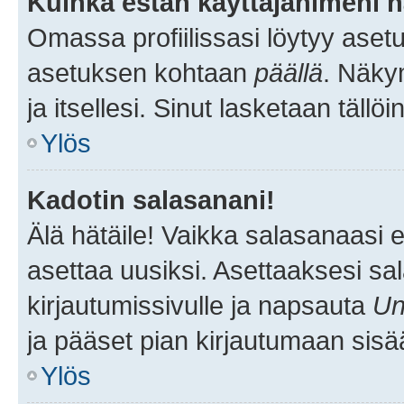
Kuinka estän käyttäjänimeni n
Omassa profiilissasi löytyy aset
asetuksen kohtaan
päällä
. Näkym
ja itsellesi. Sinut lasketaan tällö
Ylös
Kadotin salasanani!
Älä hätäile! Vaikka salasanaasi 
asettaa uusiksi. Asettaaksesi s
kirjautumissivulle ja napsauta
Un
ja pääset pian kirjautumaan sisä
Ylös