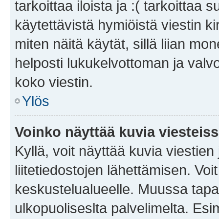
tarkoittaa iloista ja :( tarkoittaa 
käytettävistä hymiöistä viestin k
miten näitä käytät, sillä liian m
helposti lukukelvottoman ja valvo
koko viestin.
Ylös
Voinko näyttää kuvia viesteis
Kyllä, voit näyttää kuvia viestien 
liitetiedostojen lähettämisen. Vo
keskustelualueelle. Muussa tapa
ulkopuoliseslta palvelimelta. Es