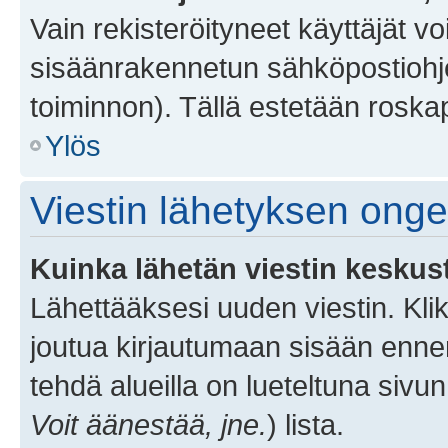
Vain rekisteröityneet käyttäjät v
sisäänrakennetun sähköpostiohjel
toiminnon). Tällä estetään roskap
Ylös
Viestin lähetyksen ong
Kuinka lähetän viestin keskus
Lähettääksesi uuden viestin. Kl
joutua kirjautumaan sisään ennen 
tehdä alueilla on lueteltuna sivun
Voit äänestää, jne.
) lista.