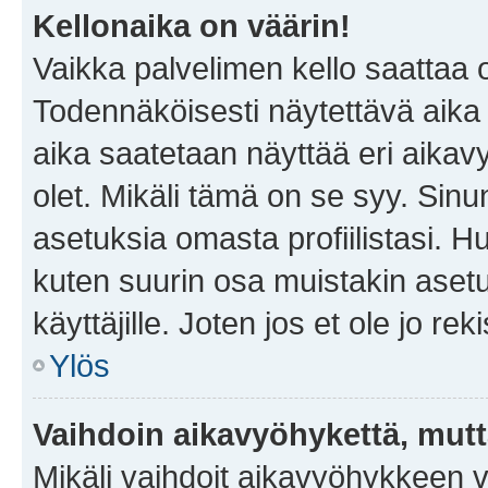
Kellonaika on väärin!
Vaikka palvelimen kello saattaa 
Todennäköisesti näytettävä aika
aika saatetaan näyttää eri aika
olet. Mikäli tämä on se syy. Si
asetuksia omasta profiilistasi. 
kuten suurin osa muistakin asetuks
käyttäjille. Joten jos et ole jo rek
Ylös
Vaihdoin aikavyöhykettä, mutta 
Mikäli vaihdoit aikavyöhykkeen 