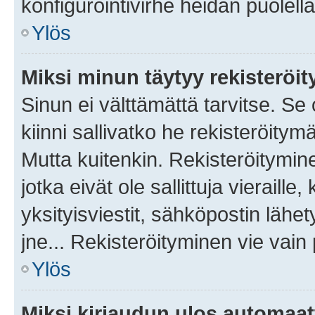
konfigurointivirhe heidän puolella
Ylös
Miksi minun täytyy rekisteröit
Sinun ei välttämättä tarvitse. Se
kiinni sallivatko he rekisteröitym
Mutta kuitenkin. Rekisteröitymine
jotka eivät ole sallittuja vierail
yksityisviestit, sähköpostin lähet
jne... Rekisteröityminen vie vain
Ylös
Miksi kirjaudun ulos automaat