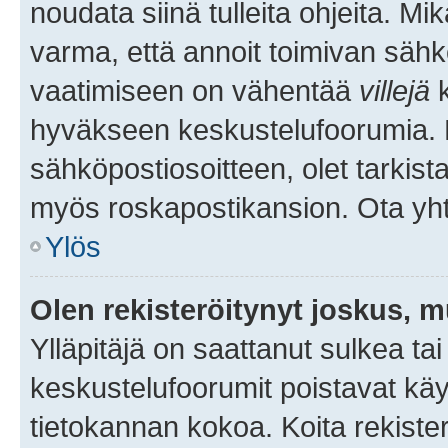
noudata siinä tulleita ohjeita. Mi
varma, että annoit toimivan sähk
vaatimiseen on vähentää
villejä
k
hyväkseen keskustelufoorumia. Mi
sähköpostiosoitteen, olet tarkista
myös roskapostikansion. Ota yhte
Ylös
Olen rekisteröitynyt joskus, 
Ylläpitäjä on saattanut sulkea ta
keskustelufoorumit poistavat k
tietokannan kokoa. Koita rekister