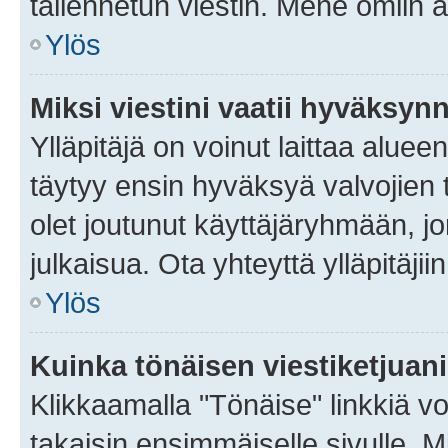
tallennetun viestin. Mene omiin a
Ylös
Miksi viestini vaatii hyväksyn
Ylläpitäjä on voinut laittaa alueen
täytyy ensin hyväksyä valvojien 
olet joutunut käyttäjäryhmään, jo
julkaisua. Ota yhteyttä ylläpitäjii
Ylös
Kuinka tönäisen viestiketjuan
Klikkaamalla "Tönäise" linkkiä voi
takaisin ensimmäiselle sivulle. M