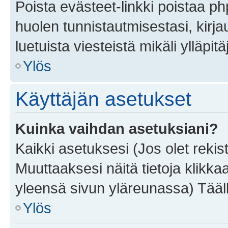
Poista evästeet-linkki poistaa p
huolen tunnistautmisestasi, kirja
luetuista viesteistä mikäli ylläpitä
Ylös
Käyttäjän asetukset
Kuinka vaihdan asetuksiani?
Kaikki asetuksesi (Jos olet rekist
Muuttaaksesi näitä tietoja klikka
yleensä sivun yläreunassa) Tääll
Ylös