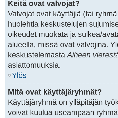
Keitä ovat valvojat?
Valvojat ovat käyttäjiä (tai ryhmä
huolehtia keskustelujen sujumise
oikeudet muokata ja sulkea/avata, 
alueella, missä ovat valvojina. Y
keskustelemasta
Aiheen vierest
asiattomuuksia.
Ylös
Mitä ovat käyttäjäryhmät?
Käyttäjäryhmä on ylläpitäjän työka
voivat kuulua useampaan ryhmään