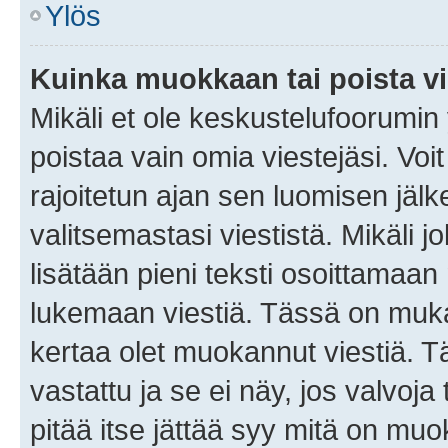
Ylös
Kuinka muokkaan tai poista vi
Mikäli et ole keskustelufoorumin y
poistaa vain omia viestejäsi. Voi
rajoitetun ajan sen luomisen jäl
valitsemastasi viestistä. Mikäli jo
lisätään pieni teksti osoittama
lukemaan viestiä. Tässä on mu
kertaa olet muokannut viestiä. Tä
vastattu ja se ei näy, jos valvoja
pitää itse jättää syy mitä on muo