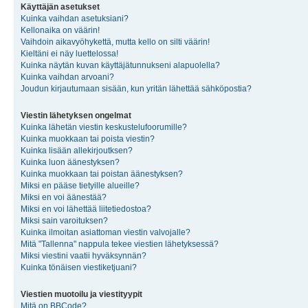
Käyttäjän asetukset
Kuinka vaihdan asetuksiani?
Kellonaika on väärin!
Vaihdoin aikavyöhykettä, mutta kello on silti väärin!
Kieltäni ei näy luettelossa!
Kuinka näytän kuvan käyttäjätunnukseni alapuolella?
Kuinka vaihdan arvoani?
Joudun kirjautumaan sisään, kun yritän lähettää sähköpostia?
Viestin lähetyksen ongelmat
Kuinka lähetän viestin keskustelufoorumille?
Kuinka muokkaan tai poista viestin?
Kuinka lisään allekirjoutksen?
Kuinka luon äänestyksen?
Kuinka muokkaan tai poistan äänestyksen?
Miksi en pääse tietyille alueille?
Miksi en voi äänestää?
Miksi en voi lähettää liitetiedostoa?
Miksi sain varoituksen?
Kuinka ilmoitan asiattoman viestin valvojalle?
Mitä "Tallenna" nappula tekee viestien lähetyksessä?
Miksi viestini vaatii hyväksynnän?
Kuinka tönäisen viestiketjuani?
Viestien muotoilu ja viestityypit
Mitä on BBCode?