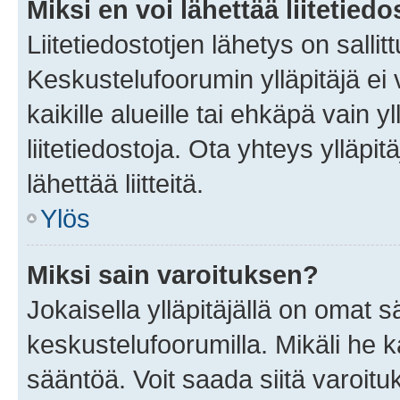
Miksi en voi lähettää liitetied
Liitetiedostotjen lähetys on sallit
Keskustelufoorumin ylläpitäjä ei v
kaikille alueille tai ehkäpä vain 
liitetiedostoja. Ota yhteys ylläpit
lähettää liitteitä.
Ylös
Miksi sain varoituksen?
Jokaisella ylläpitäjällä on omat 
keskustelufoorumilla. Mikäli he ka
sääntöä. Voit saada siitä varoi