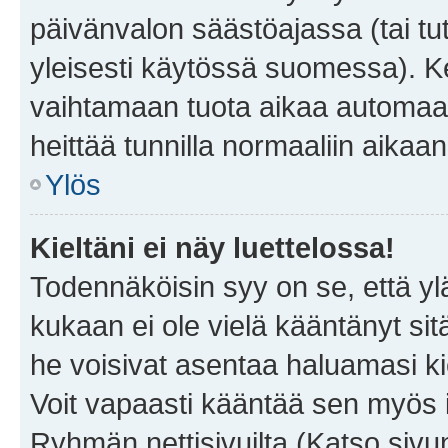
päivänvalon säästöajassa (tai tu
yleisesti käytössä suomessa). Ke
vaihtamaan tuota aikaa automaatti
heittää tunnilla normaaliin aikaan
Ylös
Kieltäni ei näy luettelossa!
Todennäköisin syy on se, että yläp
kukaan ei ole vielä kääntänyt sitä 
he voisivat asentaa haluamasi ki
Voit vapaasti kääntää sen myös i
Ryhmän nettisivuilta (Katso sivun