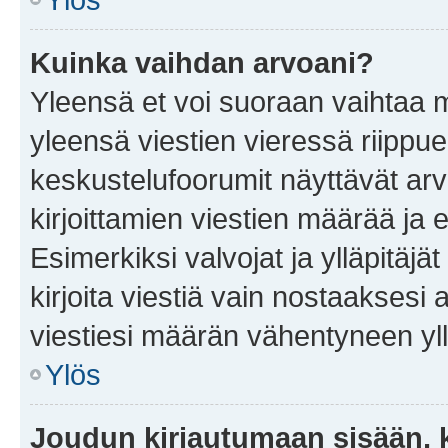
Kuinka vaihdan arvoani?
Yleensä et voi suoraan vaihtaa 
yleensä viestien vieressä riippu
keskustelufoorumit näyttävät ar
kirjoittamien viestien määrää ja er
Esimerkiksi valvojat ja ylläpitäjä
kirjoita viestiä vain nostaakses
viestiesi määrän vähentyneen yl
Ylös
Joudun kirjautumaan sisään, k