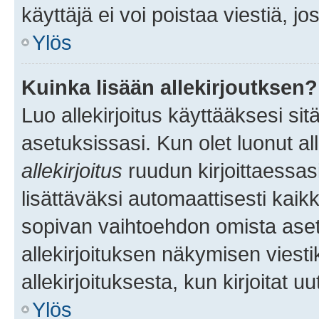
käyttäjä ei voi poistaa viestiä, jo
Ylös
Kuinka lisään allekirjoutksen?
Luo allekirjoitus käyttääksesi si
asetuksissasi. Kun olet luonut all
allekirjoitus
ruudun kirjoittaessasi
lisättäväksi automaattisesti kaikki
sopivan vaihtoehdon omista asetu
allekirjoituksen näkymisen viesti
allekirjoituksesta, kun kirjoitat uu
Ylös