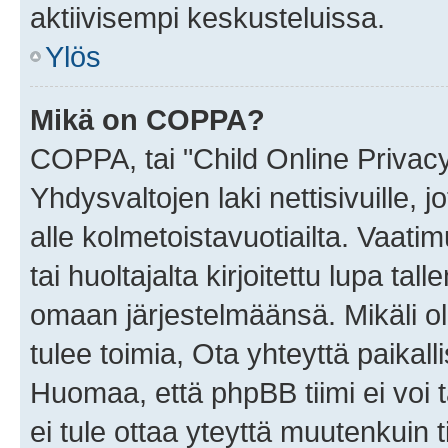
aktiivisempi keskusteluissa.
Ylös
Mikä on COPPA?
COPPA, tai "Child Online Privac
Yhdysvaltojen laki nettisivuille, 
alle kolmetoistavuotiailta. Vaa
tai huoltajalta kirjoitettu lupa ta
omaan järjestelmäänsä. Mikäli 
tulee toimia, Ota yhteyttä paika
Huomaa, että phpBB tiimi ei voi t
ei tule ottaa yteyttä muutenkuin t