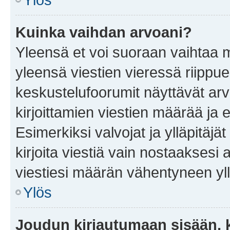
Kuinka vaihdan arvoani?
Yleensä et voi suoraan vaihtaa 
yleensä viestien vieressä riippu
keskustelufoorumit näyttävät ar
kirjoittamien viestien määrää ja er
Esimerkiksi valvojat ja ylläpitäjä
kirjoita viestiä vain nostaakses
viestiesi määrän vähentyneen yl
Ylös
Joudun kirjautumaan sisään, k