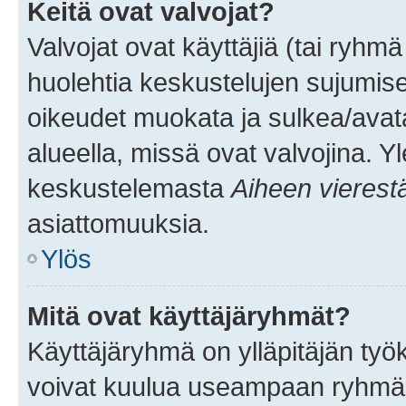
Keitä ovat valvojat?
Valvojat ovat käyttäjiä (tai ryhmä
huolehtia keskustelujen sujumise
oikeudet muokata ja sulkea/avata, 
alueella, missä ovat valvojina. Y
keskustelemasta
Aiheen vierest
asiattomuuksia.
Ylös
Mitä ovat käyttäjäryhmät?
Käyttäjäryhmä on ylläpitäjän työka
voivat kuulua useampaan ryhmään