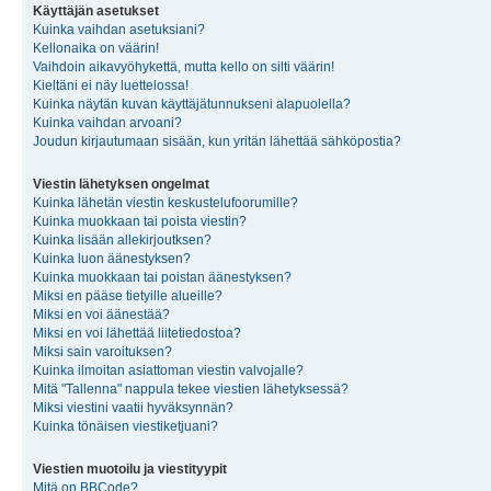
Käyttäjän asetukset
Kuinka vaihdan asetuksiani?
Kellonaika on väärin!
Vaihdoin aikavyöhykettä, mutta kello on silti väärin!
Kieltäni ei näy luettelossa!
Kuinka näytän kuvan käyttäjätunnukseni alapuolella?
Kuinka vaihdan arvoani?
Joudun kirjautumaan sisään, kun yritän lähettää sähköpostia?
Viestin lähetyksen ongelmat
Kuinka lähetän viestin keskustelufoorumille?
Kuinka muokkaan tai poista viestin?
Kuinka lisään allekirjoutksen?
Kuinka luon äänestyksen?
Kuinka muokkaan tai poistan äänestyksen?
Miksi en pääse tietyille alueille?
Miksi en voi äänestää?
Miksi en voi lähettää liitetiedostoa?
Miksi sain varoituksen?
Kuinka ilmoitan asiattoman viestin valvojalle?
Mitä "Tallenna" nappula tekee viestien lähetyksessä?
Miksi viestini vaatii hyväksynnän?
Kuinka tönäisen viestiketjuani?
Viestien muotoilu ja viestityypit
Mitä on BBCode?