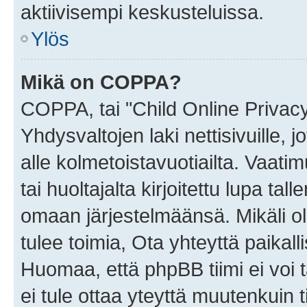
aktiivisempi keskusteluissa.
Ylös
Mikä on COPPA?
COPPA, tai "Child Online Privac
Yhdysvaltojen laki nettisivuille, 
alle kolmetoistavuotiailta. Vaa
tai huoltajalta kirjoitettu lupa ta
omaan järjestelmäänsä. Mikäli 
tulee toimia, Ota yhteyttä paika
Huomaa, että phpBB tiimi ei voi t
ei tule ottaa yteyttä muutenkuin t