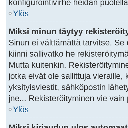
konfigurointivirhe heidän puolella
Ylös
Miksi minun täytyy rekisteröit
Sinun ei välttämättä tarvitse. Se
kiinni sallivatko he rekisteröitym
Mutta kuitenkin. Rekisteröitymine
jotka eivät ole sallittuja vierail
yksityisviestit, sähköpostin lähet
jne... Rekisteröityminen vie vain
Ylös
Miksi kirjaudun ulos automaat