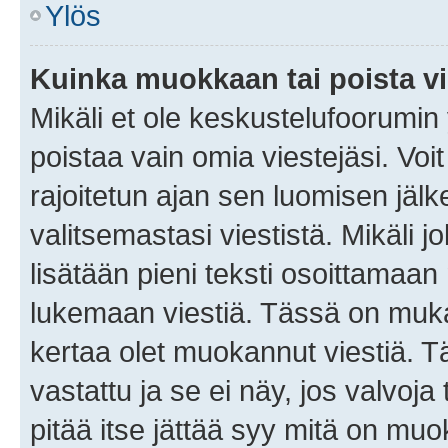
Ylös
Kuinka muokkaan tai poista vi
Mikäli et ole keskustelufoorumin y
poistaa vain omia viestejäsi. Voi
rajoitetun ajan sen luomisen jäl
valitsemastasi viestistä. Mikäli jo
lisätään pieni teksti osoittama
lukemaan viestiä. Tässä on mu
kertaa olet muokannut viestiä. Tä
vastattu ja se ei näy, jos valvoja
pitää itse jättää syy mitä on muo