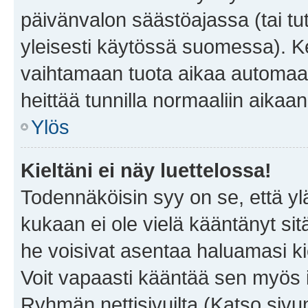
päivänvalon säästöajassa (tai tu
yleisesti käytössä suomessa). Ke
vaihtamaan tuota aikaa automaatti
heittää tunnilla normaaliin aikaan
Ylös
Kieltäni ei näy luettelossa!
Todennäköisin syy on se, että yläp
kukaan ei ole vielä kääntänyt sitä 
he voisivat asentaa haluamasi ki
Voit vapaasti kääntää sen myös i
Ryhmän nettisivuilta (Katso sivun