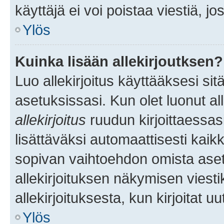
käyttäjä ei voi poistaa viestiä, jo
Ylös
Kuinka lisään allekirjoutksen?
Luo allekirjoitus käyttääksesi si
asetuksissasi. Kun olet luonut all
allekirjoitus
ruudun kirjoittaessasi
lisättäväksi automaattisesti kaikki
sopivan vaihtoehdon omista asetu
allekirjoituksen näkymisen viesti
allekirjoituksesta, kun kirjoitat uu
Ylös