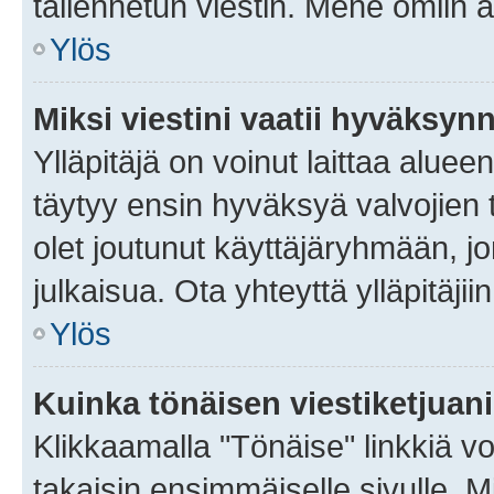
tallennetun viestin. Mene omiin a
Ylös
Miksi viestini vaatii hyväksyn
Ylläpitäjä on voinut laittaa alueen
täytyy ensin hyväksyä valvojien 
olet joutunut käyttäjäryhmään, jo
julkaisua. Ota yhteyttä ylläpitäjii
Ylös
Kuinka tönäisen viestiketjuan
Klikkaamalla "Tönäise" linkkiä voi
takaisin ensimmäiselle sivulle. M