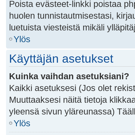
Poista evästeet-linkki poistaa p
huolen tunnistautmisestasi, kirja
luetuista viesteistä mikäli ylläpitä
Ylös
Käyttäjän asetukset
Kuinka vaihdan asetuksiani?
Kaikki asetuksesi (Jos olet rekist
Muuttaaksesi näitä tietoja klikka
yleensä sivun yläreunassa) Tääll
Ylös