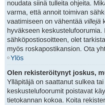
noudata siinä tulleita ohjeita. Mi
varma, että annoit toimivan sähk
vaatimiseen on vähentää
villejä
k
hyväkseen keskustelufoorumia. Mi
sähköpostiosoitteen, olet tarkista
myös roskapostikansion. Ota yhte
Ylös
Olen rekisteröitynyt joskus, 
Ylläpitäjä on saattanut sulkea ta
keskustelufoorumit poistavat k
tietokannan kokoa. Koita rekister