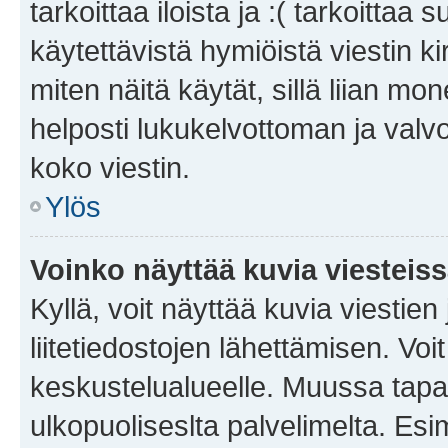
tarkoittaa iloista ja :( tarkoittaa 
käytettävistä hymiöistä viestin k
miten näitä käytät, sillä liian m
helposti lukukelvottoman ja valvo
koko viestin.
Ylös
Voinko näyttää kuvia viesteis
Kyllä, voit näyttää kuvia viestien 
liitetiedostojen lähettämisen. Vo
keskustelualueelle. Muussa tapa
ulkopuoliseslta palvelimelta. Es