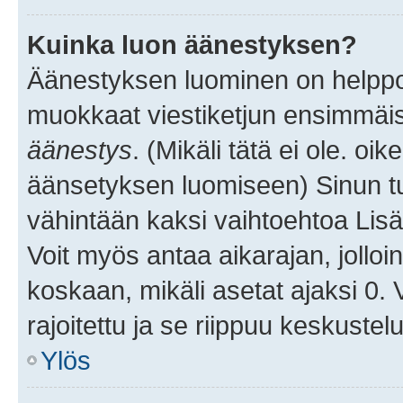
Kuinka luon äänestyksen?
Äänestyksen luominen on helppoa.
muokkaat viestiketjun ensimmäis
äänestys
. (Mikäli tätä ei ole. oik
äänsetyksen luomiseen) Sinun tu
vähintään kaksi vaihtoehtoa Lisää
Voit myös antaa aikarajan, jolloi
koskaan, mikäli asetat ajaksi 0.
rajoitettu ja se riippuu keskustel
Ylös