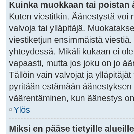
Kuinka muokkaan tai poistan
Kuten viestitkin. Äänestystä voi
valvoja tai ylläpitäjä. Muokatak
viestiketjun ensimmäistä viestiä
yhteydessä. Mikäli kukaan ei ol
vapaasti, mutta jos joku on jo ä
Tällöin vain valvojat ja ylläpitäjä
pyritään estämään äänestyksen 
väärentäminen, kun äänestys on
Ylös
Miksi en pääse tietyille alueill