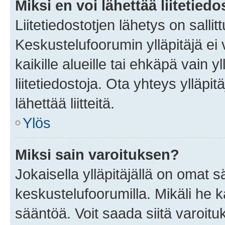
Miksi en voi lähettää liitetied
Liitetiedostotjen lähetys on sallit
Keskustelufoorumin ylläpitäjä ei v
kaikille alueille tai ehkäpä vain 
liitetiedostoja. Ota yhteys ylläpit
lähettää liitteitä.
Ylös
Miksi sain varoituksen?
Jokaisella ylläpitäjällä on omat 
keskustelufoorumilla. Mikäli he ka
sääntöä. Voit saada siitä varoi