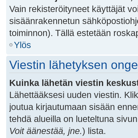
Vain rekisteröityneet käyttäjät v
sisäänrakennetun sähköpostiohjel
toiminnon). Tällä estetään roskap
Ylös
Viestin lähetyksen ong
Kuinka lähetän viestin keskus
Lähettääksesi uuden viestin. Kl
joutua kirjautumaan sisään ennen 
tehdä alueilla on lueteltuna sivun
Voit äänestää, jne.
) lista.