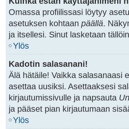
Kuinka estän käyttäjänimeni n
Omassa profiilissasi löytyy aset
asetuksen kohtaan
päällä
. Näkym
ja itsellesi. Sinut lasketaan tällö
Ylös
Kadotin salasanani!
Älä hätäile! Vaikka salasanaasi 
asettaa uusiksi. Asettaaksesi s
kirjautumissivulle ja napsauta
Un
ja pääset pian kirjautumaan sisä
Ylös