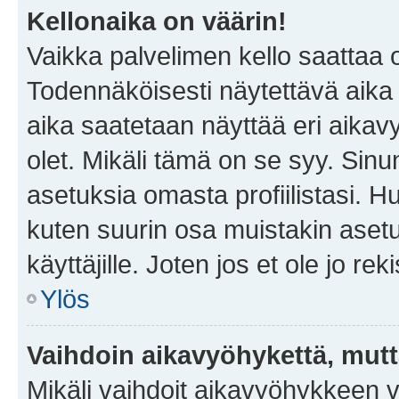
Kellonaika on väärin!
Vaikka palvelimen kello saattaa 
Todennäköisesti näytettävä aika
aika saatetaan näyttää eri aika
olet. Mikäli tämä on se syy. Si
asetuksia omasta profiilistasi. 
kuten suurin osa muistakin asetuks
käyttäjille. Joten jos et ole jo rek
Ylös
Vaihdoin aikavyöhykettä, mutta 
Mikäli vaihdoit aikavyöhykkeen 