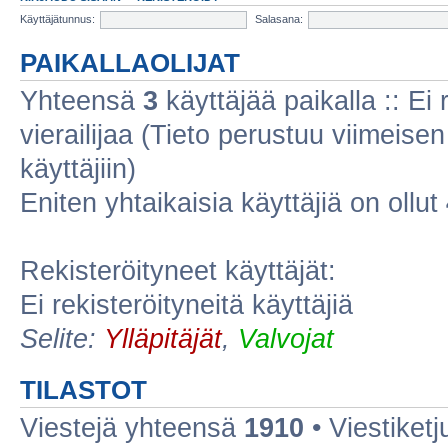
Käyttäjätunnus:
Salasana:
PAIKALLAOLIJAT
Yhteensä
3
käyttäjää paikalla :: Ei r
vierailijaa (Tieto perustuu viimeisen 
käyttäjiin)
Eniten yhtaikaisia käyttäjiä on ollut
Rekisteröityneet käyttäjät:
Ei rekisteröityneitä käyttäjiä
Selite:
Ylläpitäjät
,
Valvojat
TILASTOT
Viestejä yhteensä
1910
• Viestiket