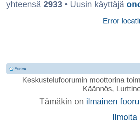
yhteensä
2933
• Uusin käyttäjä
on
Error locati
Etusivu
Keskustelufoorumin moottorina toim
Käännös, Lurttin
Tämäkin on
ilmainen foor
Ilmoita