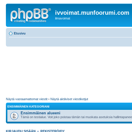
ivvoimat.munfoorumi.com
ilmavoimat
Etusivu
Näytä vastaamattomat viestit
•
Näytä aktiiviset viestiketjut
ENSIMMÄINEN KATEGORIANI
Ensimmäinen alueeni
Tämä on testialue. Voit joko poistaa tämän tai muokata asetuksia hallintapanee
KIRJAUDU SISÄÄN
•
REKISTERÖIDY