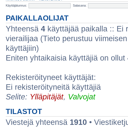
Käyttäjätunnus:
Salasana:
PAIKALLAOLIJAT
Yhteensä
4
käyttäjää paikalla :: Ei r
vierailijaa (Tieto perustuu viimeisen 
käyttäjiin)
Eniten yhtaikaisia käyttäjiä on ollut
Rekisteröityneet käyttäjät:
Ei rekisteröityneitä käyttäjiä
Selite:
Ylläpitäjät
,
Valvojat
TILASTOT
Viestejä yhteensä
1910
• Viestiket