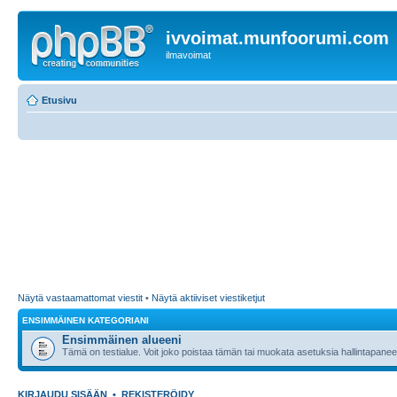
ivvoimat.munfoorumi.com
ilmavoimat
Etusivu
Näytä vastaamattomat viestit
•
Näytä aktiiviset viestiketjut
ENSIMMÄINEN KATEGORIANI
Ensimmäinen alueeni
Tämä on testialue. Voit joko poistaa tämän tai muokata asetuksia hallintapanee
KIRJAUDU SISÄÄN
•
REKISTERÖIDY