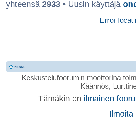
yhteensä
2933
• Uusin käyttäjä
on
Error locati
Etusivu
Keskustelufoorumin moottorina toim
Käännös, Lurttin
Tämäkin on
ilmainen foor
Ilmoita