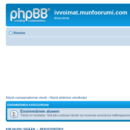
ivvoimat.munfoorumi.com
ilmavoimat
Etusivu
Näytä vastaamattomat viestit
•
Näytä aktiiviset viestiketjut
ENSIMMÄINEN KATEGORIANI
Ensimmäinen alueeni
Tämä on testialue. Voit joko poistaa tämän tai muokata asetuksia hallintapanee
KIRJAUDU SISÄÄN
•
REKISTERÖIDY