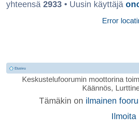
yhteensä
2933
• Uusin käyttäjä
on
Error locati
Etusivu
Keskustelufoorumin moottorina toim
Käännös, Lurttin
Tämäkin on
ilmainen foor
Ilmoita