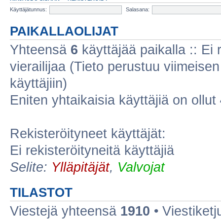
Käyttäjätunnus:
Salasana:
PAIKALLAOLIJAT
Yhteensä
6
käyttäjää paikalla :: Ei r
vierailijaa (Tieto perustuu viimeisen 
käyttäjiin)
Eniten yhtaikaisia käyttäjiä on ollut
Rekisteröityneet käyttäjät:
Ei rekisteröityneitä käyttäjiä
Selite:
Ylläpitäjät
,
Valvojat
TILASTOT
Viestejä yhteensä
1910
• Viestiket