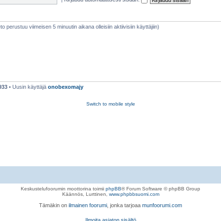
ieto perustuu viimeisen 5 minuutin aikana olleisiin aktiivisiin käyttäjiin)
933
• Uusin käyttäjä
onobexomajy
Switch to mobile style
Keskustelufoorumin moottorina toimii
phpBB
® Forum Software © phpBB Group
Käännös, Lurttinen,
www.phpbbsuomi.com
Tämäkin on
ilmainen foorumi
, jonka tarjoaa
munfoorumi.com
Ilmoita asiaton sisältö