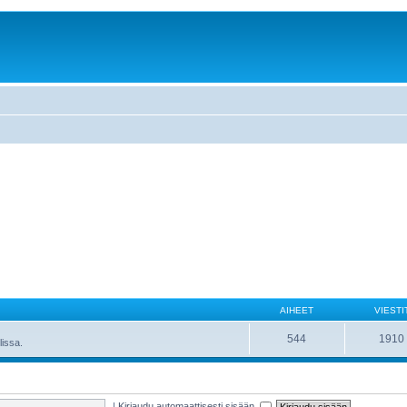
AIHEET
VIESTI
544
1910
lissa.
|
Kirjaudu automaattisesti sisään.