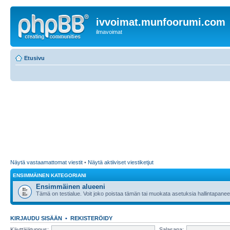
ivvoimat.munfoorumi.com
ilmavoimat
Etusivu
Näytä vastaamattomat viestit
•
Näytä aktiiviset viestiketjut
ENSIMMÄINEN KATEGORIANI
Ensimmäinen alueeni
Tämä on testialue. Voit joko poistaa tämän tai muokata asetuksia hallintapanee
KIRJAUDU SISÄÄN
•
REKISTERÖIDY
Käyttäjätunnus:
Salasana: