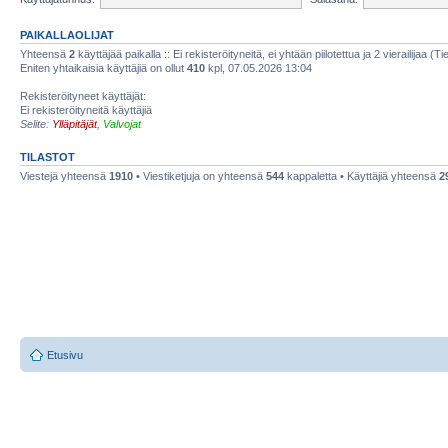
PAIKALLAOLIJAT
Yhteensä
2
käyttäjää paikalla :: Ei rekisteröityneitä, ei yhtään piilotettua ja 2 vierailijaa (T
Eniten yhtaikaisia käyttäjiä on ollut
410
kpl, 07.05.2026 13:04
Rekisteröityneet käyttäjät:
Ei rekisteröityneitä käyttäjiä
Selite:
Ylläpitäjät
,
Valvojat
TILASTOT
Viestejä yhteensä
1910
• Viestiketjuja on yhteensä
544
kappaletta • Käyttäjiä yhteensä
2
Etusivu