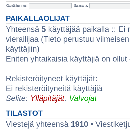
Käyttäjätunnus:
Salasana:
PAIKALLAOLIJAT
Yhteensä
5
käyttäjää paikalla :: Ei r
vierailijaa (Tieto perustuu viimeisen 
käyttäjiin)
Eniten yhtaikaisia käyttäjiä on ollut
Rekisteröityneet käyttäjät:
Ei rekisteröityneitä käyttäjiä
Selite:
Ylläpitäjät
,
Valvojat
TILASTOT
Viestejä yhteensä
1910
• Viestiket