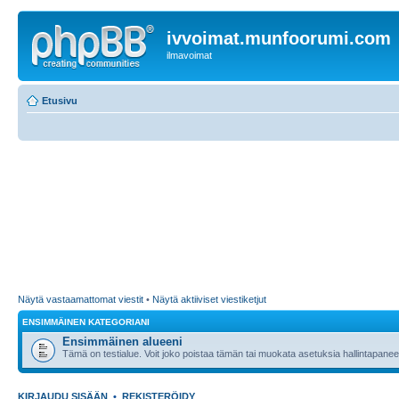
ivvoimat.munfoorumi.com
ilmavoimat
Etusivu
Näytä vastaamattomat viestit
•
Näytä aktiiviset viestiketjut
ENSIMMÄINEN KATEGORIANI
Ensimmäinen alueeni
Tämä on testialue. Voit joko poistaa tämän tai muokata asetuksia hallintapanee
KIRJAUDU SISÄÄN
•
REKISTERÖIDY