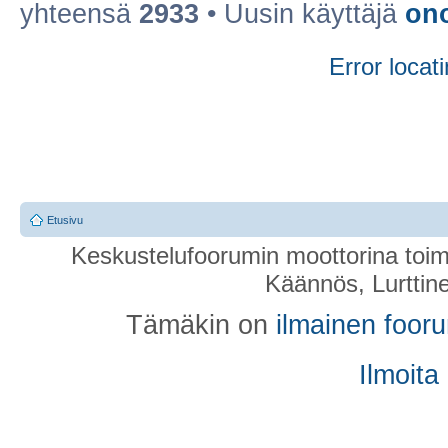
yhteensä
2933
• Uusin käyttäjä
on
Error locati
Etusivu
Keskustelufoorumin moottorina toim
Käännös, Lurttin
Tämäkin on
ilmainen foor
Ilmoita