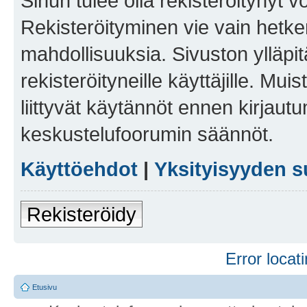
Sinun tulee olla rekisteröitynyt v
Rekisteröityminen vie vain hetken
mahdollisuuksia. Sivuston ylläpit
rekisteröityneille käyttäjille. Mu
liittyvät käytännöt ennen kirjau
keskustelufoorumin säännöt.
Käyttöehdot
|
Yksityisyyden s
Rekisteröidy
Error locati
Etusivu