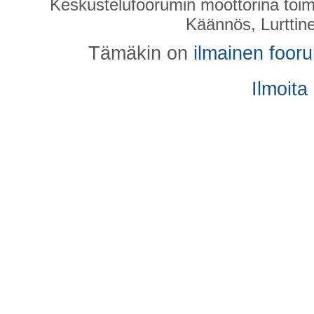
Keskustelufoorumin moottorina toim
Käännös, Lurttin
Tämäkin on
ilmainen foor
Ilmoita