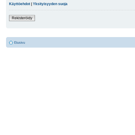
Käyttöehdot
|
Yksityisyyden suoja
Rekisteröidy
Etusivu