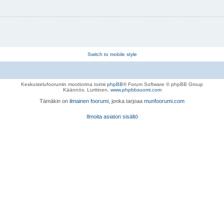
Switch to mobile style
Keskustelufoorumin moottorina toimii
phpBB
® Forum Software © phpBB Group
Käännös, Lurttinen,
www.phpbbsuomi.com
Tämäkin on
ilmainen foorumi
, jonka tarjoaa
munfoorumi.com
Ilmoita asiaton sisältö