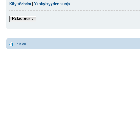
Käyttöehdot
|
Yksityisyyden suoja
Rekisteröidy
Etusivu