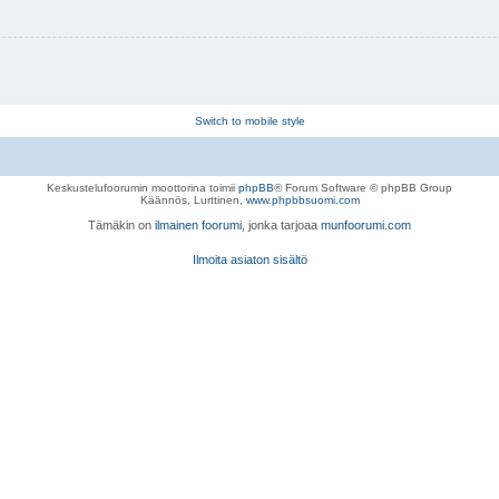
Switch to mobile style
Keskustelufoorumin moottorina toimii
phpBB
® Forum Software © phpBB Group
Käännös, Lurttinen,
www.phpbbsuomi.com
Tämäkin on
ilmainen foorumi
, jonka tarjoaa
munfoorumi.com
Ilmoita asiaton sisältö