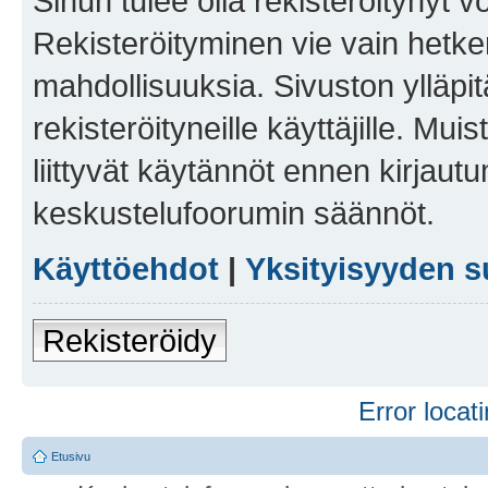
Sinun tulee olla rekisteröitynyt v
Rekisteröityminen vie vain hetken
mahdollisuuksia. Sivuston ylläpit
rekisteröityneille käyttäjille. Mu
liittyvät käytännöt ennen kirjau
keskustelufoorumin säännöt.
Käyttöehdot
|
Yksityisyyden s
Rekisteröidy
Error locati
Etusivu