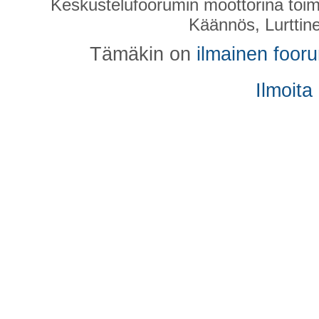
Keskustelufoorumin moottorina toim
Käännös, Lurttin
Tämäkin on
ilmainen foor
Ilmoita