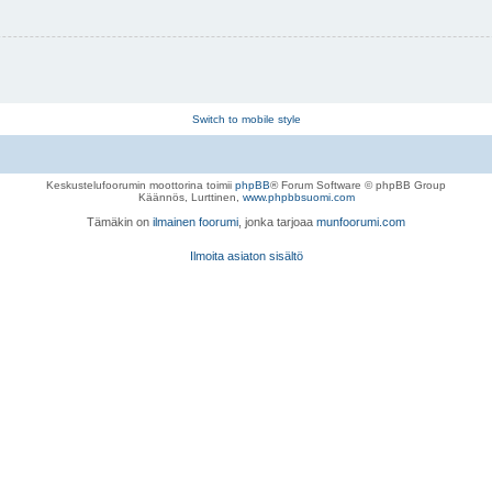
Switch to mobile style
Keskustelufoorumin moottorina toimii
phpBB
® Forum Software © phpBB Group
Käännös, Lurttinen,
www.phpbbsuomi.com
Tämäkin on
ilmainen foorumi
, jonka tarjoaa
munfoorumi.com
Ilmoita asiaton sisältö