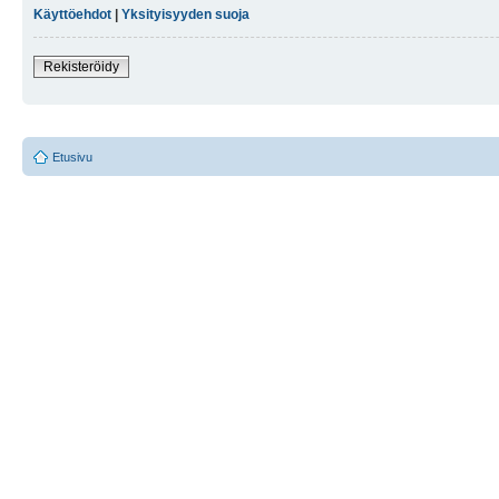
Käyttöehdot
|
Yksityisyyden suoja
Rekisteröidy
Etusivu