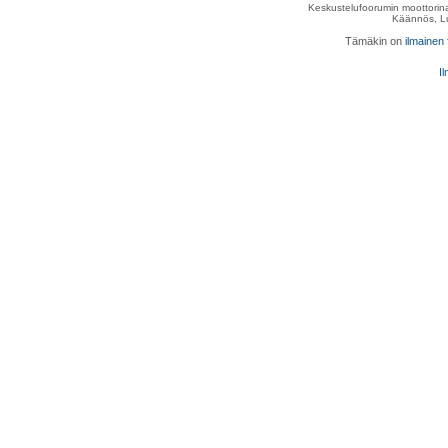
Keskustelufoorumin moottorina
Käännös, Lu
Tämäkin on
ilmainen
Il