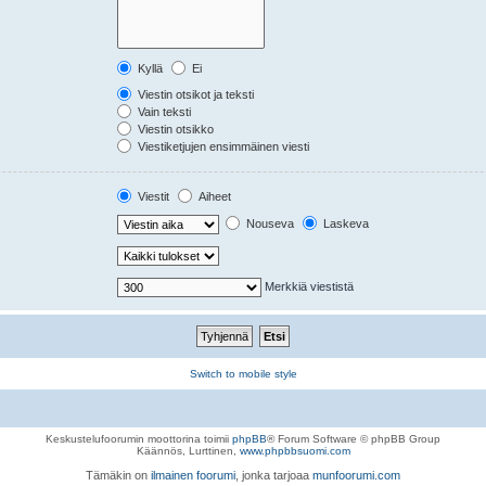
Kyllä
Ei
Viestin otsikot ja teksti
Vain teksti
Viestin otsikko
Viestiketjujen ensimmäinen viesti
Viestit
Aiheet
Nouseva
Laskeva
Merkkiä viestistä
Switch to mobile style
Keskustelufoorumin moottorina toimii
phpBB
® Forum Software © phpBB Group
Käännös, Lurttinen,
www.phpbbsuomi.com
Tämäkin on
ilmainen foorumi
, jonka tarjoaa
munfoorumi.com