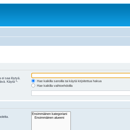
 ei saa löytyä.
Hae kaikilla sanoilla tai käytä kirjoitettua hakua
tävä. Käytä *-
Hae kaikilla vaihtoehdoilla
olelta.