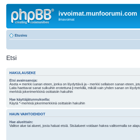
ivvoimat.munfoorumi.com
ilmavoimat
Etusivu
Etsi
HAKULAUSEKE
Etsi avainsanoja:
Aseta
+
merkki sanan eteen, jonka on löydyttävä ja
-
merkki sellaisen sanan eteen, jota
Laita haettavat sanat sulkuihin erotettuna
|
-merkillä, mikäli vain yhden sanan on löydyt
merkkiä jokerimerkkinä osittaisiin hakuihin
Hae käyttäjätunnuksella:
Käytä *-merkkiä jokerimerkkinä osittaisiin hakuihin
HAUN VAIHTOEHDOT
Hae alueittain:
Valitse alue tai alueet, josta haluat etsiä. Sisäalueet voidaan hakea valitsemalla se alapu