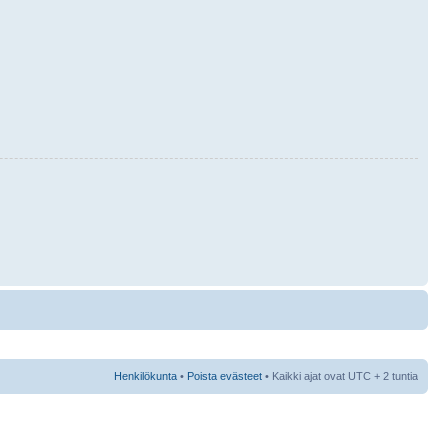
Henkilökunta
•
Poista evästeet
• Kaikki ajat ovat UTC + 2 tuntia