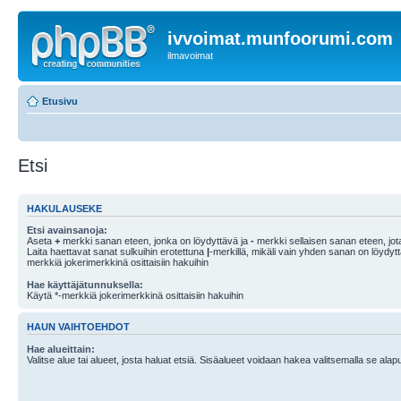
ivvoimat.munfoorumi.com
ilmavoimat
Etusivu
Etsi
HAKULAUSEKE
Etsi avainsanoja:
Aseta
+
merkki sanan eteen, jonka on löydyttävä ja
-
merkki sellaisen sanan eteen, jota
Laita haettavat sanat sulkuihin erotettuna
|
-merkillä, mikäli vain yhden sanan on löydyt
merkkiä jokerimerkkinä osittaisiin hakuihin
Hae käyttäjätunnuksella:
Käytä *-merkkiä jokerimerkkinä osittaisiin hakuihin
HAUN VAIHTOEHDOT
Hae alueittain:
Valitse alue tai alueet, josta haluat etsiä. Sisäalueet voidaan hakea valitsemalla se alapu