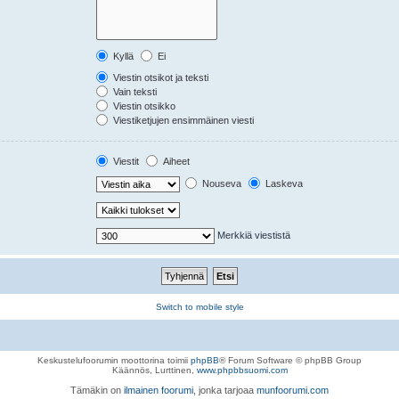
Kyllä
Ei
Viestin otsikot ja teksti
Vain teksti
Viestin otsikko
Viestiketjujen ensimmäinen viesti
Viestit
Aiheet
Nouseva
Laskeva
Merkkiä viestistä
Switch to mobile style
Keskustelufoorumin moottorina toimii
phpBB
® Forum Software © phpBB Group
Käännös, Lurttinen,
www.phpbbsuomi.com
Tämäkin on
ilmainen foorumi
, jonka tarjoaa
munfoorumi.com