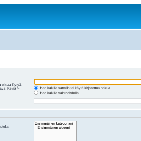
 ei saa löytyä.
Hae kaikilla sanoilla tai käytä kirjoitettua hakua
tävä. Käytä *-
Hae kaikilla vaihtoehdoilla
olelta.