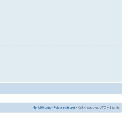
Henkilökunta
•
Poista evästeet
• Kaikki ajat ovat UTC + 2 tuntia