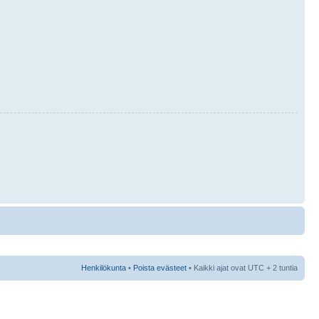
Henkilökunta
•
Poista evästeet
• Kaikki ajat ovat UTC + 2 tuntia