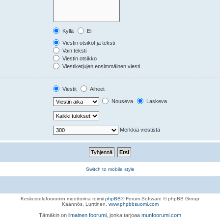
Kyllä
Ei
Viestin otsikot ja teksti
Vain teksti
Viestin otsikko
Viestiketjujen ensimmäinen viesti
Viestit
Aiheet
Nouseva
Laskeva
Merkkiä viestistä
Switch to mobile style
Keskustelufoorumin moottorina toimii
phpBB
® Forum Software © phpBB Group
Käännös, Lurttinen,
www.phpbbsuomi.com
Tämäkin on
ilmainen foorumi
, jonka tarjoaa
munfoorumi.com