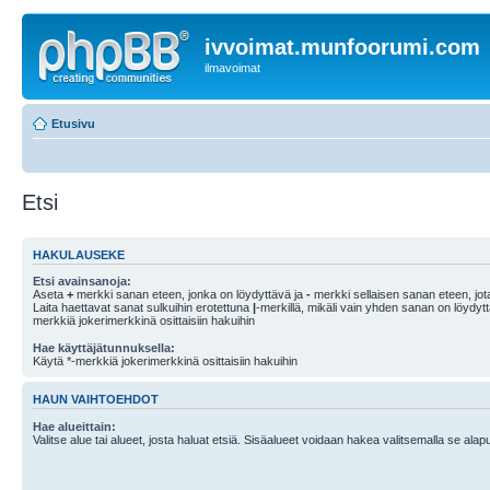
ivvoimat.munfoorumi.com
ilmavoimat
Etusivu
Etsi
HAKULAUSEKE
Etsi avainsanoja:
Aseta
+
merkki sanan eteen, jonka on löydyttävä ja
-
merkki sellaisen sanan eteen, jota
Laita haettavat sanat sulkuihin erotettuna
|
-merkillä, mikäli vain yhden sanan on löydyt
merkkiä jokerimerkkinä osittaisiin hakuihin
Hae käyttäjätunnuksella:
Käytä *-merkkiä jokerimerkkinä osittaisiin hakuihin
HAUN VAIHTOEHDOT
Hae alueittain:
Valitse alue tai alueet, josta haluat etsiä. Sisäalueet voidaan hakea valitsemalla se alapu