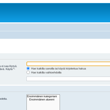
 ei saa löytyä.
Hae kaikilla sanoilla tai käytä kirjoitettua hakua
tävä. Käytä *-
Hae kaikilla vaihtoehdoilla
olelta.