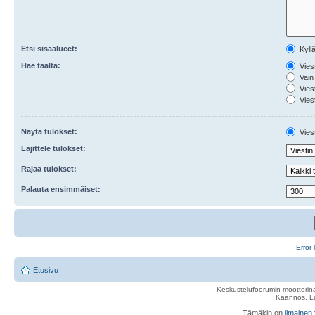
Etsi sisäalueet:
Kyll
Hae täältä:
Viest
Vain 
Viest
Viest
Näytä tulokset:
Viest
Lajittele tulokset:
Rajaa tulokset:
Palauta ensimmäiset:
Error 
Etusivu
Keskustelufoorumin moottorina
Käännös, Lu
Tämäkin on
ilmainen