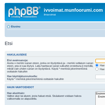
ivvoimat.munfoorumi.com
ilmavoimat
Etusivu
Etsi
HAKULAUSEKE
Etsi avainsanoja:
Aseta
+
merkki sanan eteen, jonka on löydyttävä ja
-
merkki sellaisen sanan
Hae k
eteen, jota ei saa löytyä. Laita haettavat sanat sulkuihin erotettuna
|
-merkillä,
mikäli vain yhden sanan on löydyttävä. Käytä *-merkkiä jokerimerkkinä
Hae k
osittaisiin hakuihin
Hae käyttäjätunnuksella:
Käytä *-merkkiä jokerimerkkinä osittaisiin hakuihin
HAUN VAIHTOEHDOT
Hae alueittain:
Valitse alue tai alueet, josta haluat etsiä. Sisäalueet voidaan hakea
valitsemalla se alapuolelta.