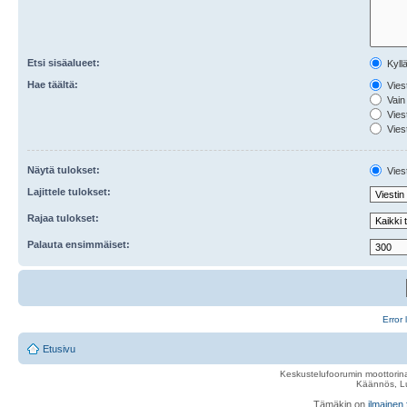
Etsi sisäalueet:
Kyll
Hae täältä:
Viest
Vain 
Viest
Viest
Näytä tulokset:
Viest
Lajittele tulokset:
Rajaa tulokset:
Palauta ensimmäiset:
Error 
Etusivu
Keskustelufoorumin moottorina
Käännös, Lu
Tämäkin on
ilmainen