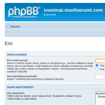
ivvoimat.munfoorumi.com
ilmavoimat
Etusivu
Etsi
HAKULAUSEKE
Etsi avainsanoja:
Aseta
+
merkki sanan eteen, jonka on löydyttävä ja
-
merkki sellaisen sanan
Hae k
eteen, jota ei saa löytyä. Laita haettavat sanat sulkuihin erotettuna
|
-merkillä,
mikäli vain yhden sanan on löydyttävä. Käytä *-merkkiä jokerimerkkinä
Hae k
osittaisiin hakuihin
Hae käyttäjätunnuksella:
Käytä *-merkkiä jokerimerkkinä osittaisiin hakuihin
HAUN VAIHTOEHDOT
Hae alueittain:
Valitse alue tai alueet, josta haluat etsiä. Sisäalueet voidaan hakea
valitsemalla se alapuolelta.