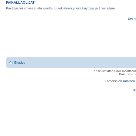
PAIKALLAOLIJAT
Käyttäjiä lukemassa tätä aluetta: Ei rekisteröityneitä käyttäjiä ja 1 vierailijaa
Error 
Etusivu
Keskustelufoorumin moottorina
Käännös, Lu
Tämäkin on
ilmainen
Il