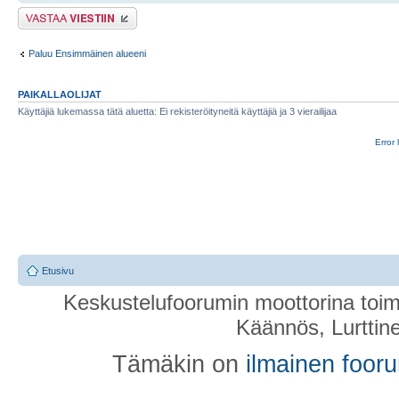
Lähetä vastaus
Paluu Ensimmäinen alueeni
PAIKALLAOLIJAT
Käyttäjiä lukemassa tätä aluetta: Ei rekisteröityneitä käyttäjiä ja 3 vierailijaa
Error 
Etusivu
Keskustelufoorumin moottorina toim
Käännös, Lurttin
Tämäkin on
ilmainen foor