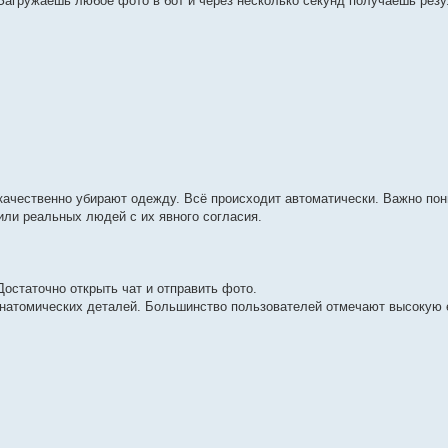
 Загружаешь любое фото в бот и через несколько секунд получаешь резу
качественно убирают одежду. Всё происходит автоматически. Важно пон
или реальных людей с их явного согласия.
Достаточно открыть чат и отправить фото.
натомических деталей. Большинство пользователей отмечают высокую 