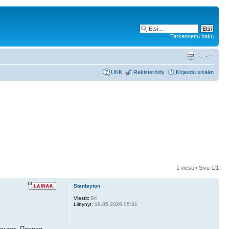
Tarkennettu haku
UKK
Rekisteröidy
Kirjaudu sisään
1 viesti • Sivu
1
/
1
Stanleyton
Viestit:
84
Liittynyt:
19.05.2026 05:31