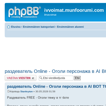
ivvoimat.munfoorumi.com
ilmavoimat
Etusivu
‹
Ensimmäinen kategoriani
‹
Ensimmäinen alueeni
раздеватель Online - Оголи персонажа в AI 
Lähetä vastaus
раздеватель Online - Оголи персонажа в AI BOT T
Kirjoittaja
Stanleyton
» 30.05.2026 01:56
Раздеватель FREE - Оголи тянку в тг боте