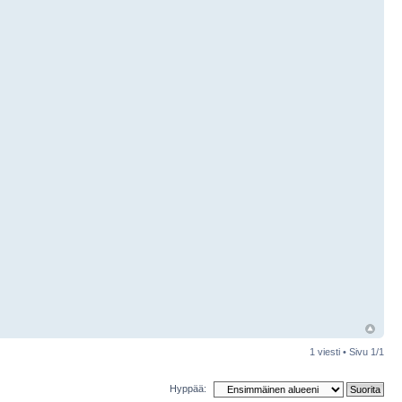
1 viesti • Sivu
1
/
1
Hyppää: