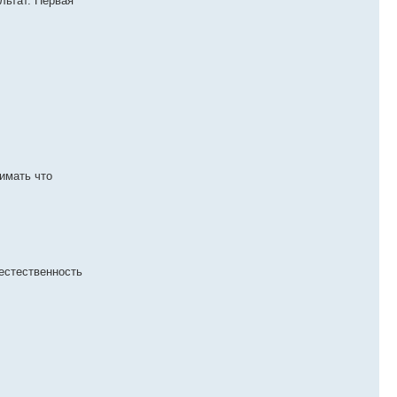
льтат. Первая
имать что
естественность