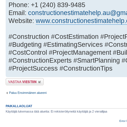
Phone: +1 (240) 839-9485
Email:
constructionestimatehelp.au@gm
Website:
www.constructionestimatehelp
#Construction #CostEstimation #Project
#Budgeting #EstimatingServices #Constr
#CostControl #ProjectManagement #Buil
#ConstructionExperts #SmartPlanning #
#ProjectSuccess #ConstructionTips
Lähetä vastaus
Paluu Ensimmäinen alueeni
PAIKALLAOLIJAT
Käyttäjiä lukemassa tätä aluetta: Ei rekisteröityneitä käyttäjiä ja 2 vierailijaa
Error 